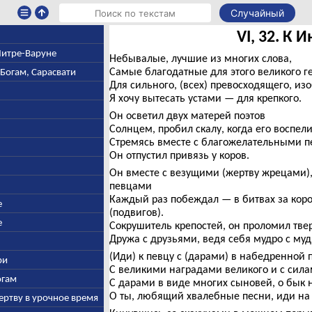
Случайный
VI, 32. К 
 Митре-Варуне
Небывалые, лучшие из многих слова,
Самые благодатные для этого великого ге
-Богам, Сарасвати
Для сильного, (всех) превосходящего, и
Я хочу вытесать устами — для крепкого.
Он осветил двух матерей поэтов
Солнцем, пробил скалу, когда его воспели
Стремясь вместе с благожелательными п
Он отпустил привязь у коров.
Он вместе с везущими (жертву жрецами)
певцами
Каждый раз побеждал — в битвах за коров
е
(подвигов).
е
Сокрушитель крепостей, он проломил тве
Дружа с друзьями, ведя себя мудро с му
(Иди) к певцу с (дарами) в набедренной п
ри
С великими наградами великого и с сила
огам
С дарами в виде многих сыновей, о бык 
О ты, любящий хвалебные песни, иди на 
ертву в урочное время