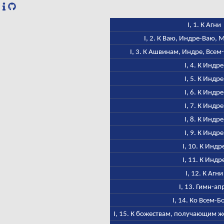
I, 1. К Агни
I, 2. К Ваю, Индре-Ваю,
I, 3. К Ашвинам, Индре, Всем
I, 4. К Индре
I, 5. К Индре
I, 6. К Индре
I, 7. К Индре
I, 8. К Индре
I, 9. К Индре
I, 10. К Индр
I, 11. К Индр
I, 12. К Агни
I, 13. Гимн-ап
I, 14. Ко Всем-Б
I, 15. К божествам, получающим ж