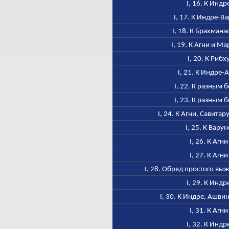
I, 16. К Индр
I, 17. К Индре-В
I, 18. К Брахмана
I, 19. К Агни и М
I, 20. К Рибх
I, 21. К Индре-
I, 22. К разным 
I, 23. К разным 
I, 24. К Агни, Савитар
I, 25. К Варун
I, 26. К Агни
I, 27. К Агни
I, 28. Обряд простого в
I, 29. К Индр
I, 30. К Индре, Ашви
I, 31. К Агни
I, 32. К Индр