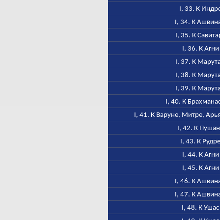
I, 33. К Индр
I, 34. К Ашвин
I, 35. К Савита
I, 36. К Агни
I, 37. К Марут
I, 38. К Марут
I, 39. К Марут
I, 40. К Брахмана
I, 41. К Варуне, Митре, Ар
I, 42. К Пуша
I, 43. К Рудр
I, 44. К Агни
I, 45. К Агни
I, 46. К Ашвин
I, 47. К Ашвин
I, 48. К Ушас