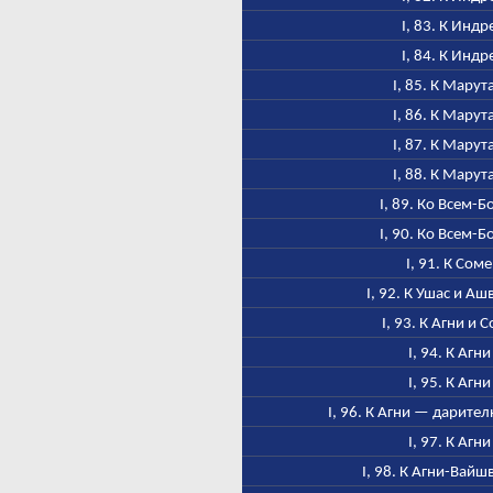
I, 83. К Индр
I, 84. К Индр
I, 85. К Марут
I, 86. К Марут
I, 87. К Марут
I, 88. К Марут
I, 89. Ко Всем-Б
I, 90. Ко Всем-Б
I, 91. К Соме
I, 92. К Ушас и А
I, 93. К Агни и 
I, 94. К Агни
I, 95. К Агни
I, 96. К Агни — дарител
I, 97. К Агни
I, 98. К Агни-Вайш