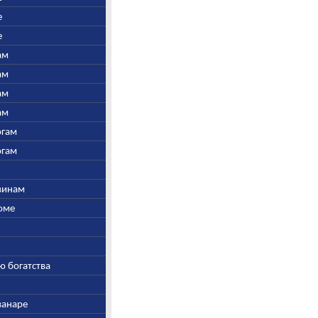
е
е
ам
ам
ам
ам
огам
огам
швинам
Соме
ю богатства
ванаре