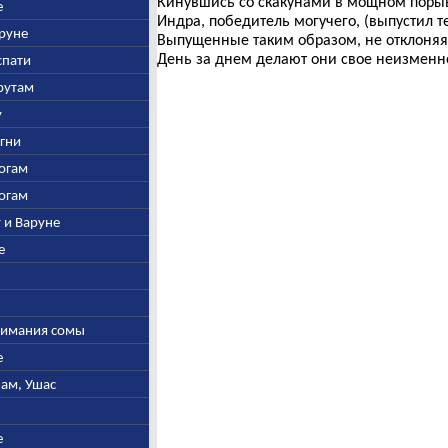
Кинувшись со скакунами в мощном поры
е
Индра, победитель могучего, (выпустил те
аруне
Выпущенные таким образом, не отклоняя
День за днем делают они свое неизменн
спати
арутам
у
Агни
богам
богам
у и Варуне
е
ыжимания сомы
е
нам, Ушас
е