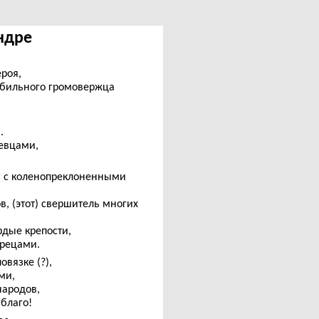
Индре
роя,
зобильного громовержца
.
евцами,
, с коленопреклоненными
, (этот) свершитель многих
рдые крепости,
дрецами.
овязке (?),
ми,
народов,
благо!