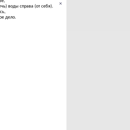
ве,
×
чь) воды справа (от себя).
сь,
ое дело.