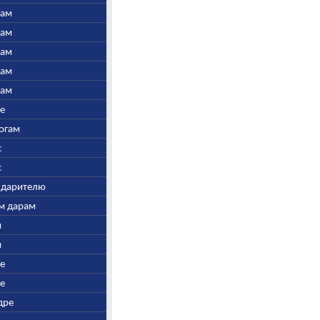
нам
нам
нам
нам
нам
ре
Богам
с
с
у дарителю
ым дарам
и
и
ре
ре
дре