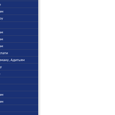
е
ам
ру
ам
ам
ам
спати
ьяману, Адитьям
ну
е
ам
ам