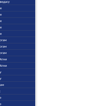
аведасу
ре
ре
ре
ре
ре
Богам
Богам
Богам
 Агни
 Агни
у
у
нам
с
е
е