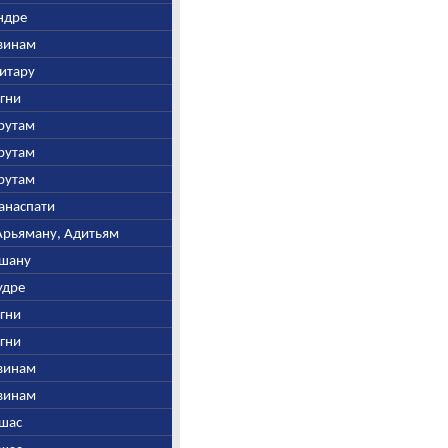
Индре
швинам
витару
Агни
арутам
арутам
арутам
манаспати
, Арьяману, Адитьям
ушану
Рудре
Агни
Агни
швинам
швинам
Ушас