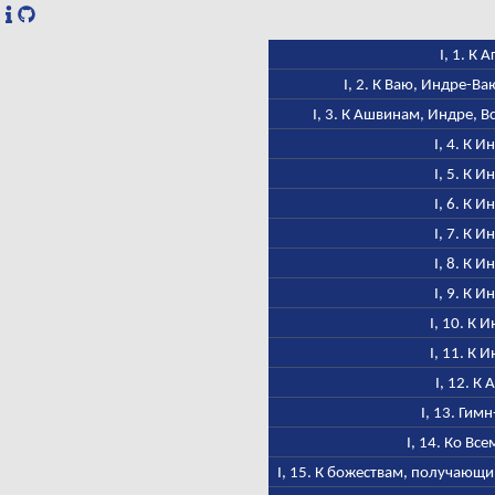
I, 1. К 
I, 2. К Ваю, Индре-В
I, 3. К Ашвинам, Индре, В
I, 4. К И
I, 5. К И
I, 6. К И
I, 7. К И
I, 8. К И
I, 9. К И
I, 10. К 
I, 11. К 
I, 12. К 
I, 13. Гим
I, 14. Ко Вс
I, 15. К божествам, получающ