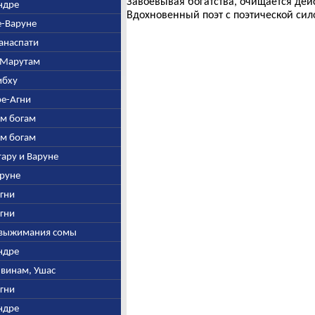
Завоевывая богатства, очищается дей
Индре
Вдохновенный поэт с поэтической сил
е-Варуне
манаспати
и Марутам
Рибху
ре-Агни
ым богам
ым богам
итару и Варуне
аруне
Агни
Агни
о выжимания сомы
Индре
швинам, Ушас
Агни
Индре