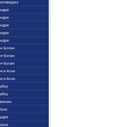
жатаведасу
Индре
Индре
Индре
Индре
Индре
ем-Богам
ем-Богам
ем-Богам
ре и Агни
ре и Агни
Рибху
Рибху
Ашвинам
 Ушас
Рудре
Сурье