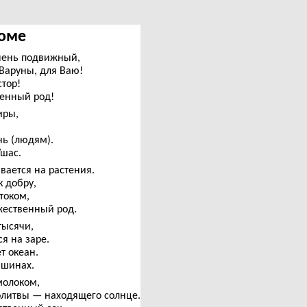
Соме
чень подвижный,
Варуны, для Ваю!
тор!
венный род!
иры,
чь (людям).
Ушас.
вается на растения.
к добру,
током,
жественный род.
тысячи,
я на заре.
т океан.
вшинах.
молоком,
молитвы — находящего солнце.