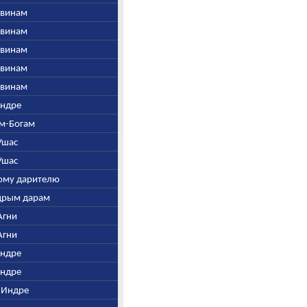
Ашвинам
Ашвинам
Ашвинам
Ашвинам
Ашвинам
Индре
ем-Богам
 Ушас
 Ушас
рому дарителю
едрым дарам
 Агни
 Агни
Индре
Индре
н Индре