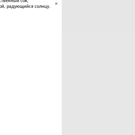
ственный сок,
×
ой, радующийся солнцу.