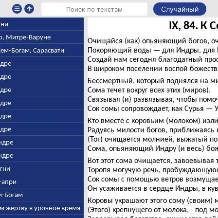
Случайный
IX, 84. К 
Агни
аю, Митре-Варуне
Очищайся (как) опьяняющий богов, о
Покоряющий воды — для Индры, для 
сем-Богам, Сарасвати
Создай нам сегодня благодатный прос
ндре
В широком поселении воспой божест
ндре
Бессмертный, который поднялся на м
ндре
Сома течет вокруг всех этих (миров).
Связывая (и) развязывая, чтобы помо
ндре
Сок сомы сопровождает, как Сурья — 
ндре
Кто вместе с коровьим (молоком) изли
ндре
Радуясь милости богов, приближаясь 
(Тот) очищается молнией, выжатый по
Индре
Сома, опьяняющий Индру (и весь) бо
Индре
Вот этот сома очищается, завоевывая 
Агни
Торопя могучую речь, пробуждающуюс
Сок сомы с помощью ветров возмущае
н-апри
Он усаживается в сердце Индры, в ку
ем-Богам
Коровы украшают этого сому (своим) 
им жертву в урочное время
(Этого) крепнущего от молока, - под 