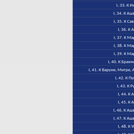
I, 33. К 
I, 34. К А
I, 35. К Са
I, 36. К 
I, 37. К М
I, 38. К М
I, 39. К М
I, 40. К Брах
I, 41. К Варуне, Митре
I, 42. К П
I, 43. К 
I, 44. К 
I, 45. К 
I, 46. К А
I, 47. К А
I, 48. К 