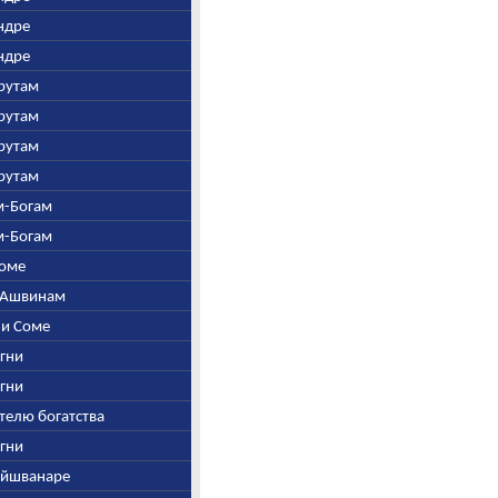
Индре
Индре
арутам
арутам
арутам
арутам
ем-Богам
ем-Богам
Соме
и Ашвинам
и и Соме
Агни
Агни
ителю богатства
Агни
Вайшванаре