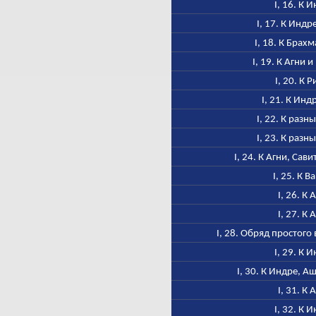
I, 16. К 
I, 17. К Индр
I, 18. К Брах
I, 19. К Агни 
I, 20. К 
I, 21. К Инд
I, 22. К разн
I, 23. К разн
I, 24. К Агни, Сав
I, 25. К В
I, 26. К 
I, 27. К 
I, 28. Обряд простог
I, 29. К 
I, 30. К Индре, А
I, 31. К 
I, 32. К 