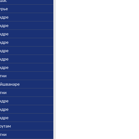
Ушас
Сурье
Индре
Индре
Индре
Индре
Индре
Индре
Индре
Агни
Вайшванаре
Агни
Индре
Индре
Индре
арутам
Агни