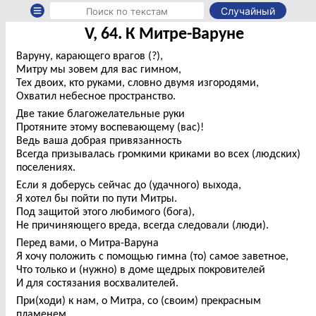
Случайный
V, 64. К Митре-Варуне
Варуну, карающего врагов (?),
Митру мы зовем для вас гимном,
Тех двоих, кто руками, словно двумя изгородями,
Охватил небесное пространство.
Две такие благожелательные руки
Протяните этому воспевающему (вас)!
Ведь ваша добрая привязанность
Всегда призывалась громкими криками во всех (людских)
поселениях.
Если я доберусь сейчас до (удачного) выхода,
Я хотел бы пойти по пути Митры.
Под защитой этого любимого (бога),
Не причиняющего вреда, всегда следовали (люди).
Перед вами, о Митра-Варуна
Я хочу положить с помощью гимна (то) самое заветное,
Что только и (нужно) в доме щедрых покровителей
И для состязания восхвалителей.
При(ходи) к нам, о Митра, со (своим) прекрасным
пламенем,