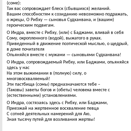
(соме):
Так вас сопровождает блеск (сбывшихся) желаний.
Вашим способностям к созиданию невозможно подражать,
о жрецы, О Рибху — сыновья Судханвана, и (вашим)
героическим подвигам.
О Индра, вместе с Рибху, (или) с Баджами, вливай в себя
Сому, окропленного (водой), выжатого в руках.
Приведенный в движение поэтической мыслью, о щедрый,
в доме почитателя
Опьяняйся вместе с мужами — сыновьями Судханвана!
О Индра, сопровождаемый Рибху, или Баджами, опьяняйся
здесь у нас
На этом выжимании в (полную) силу, о
многовосхваляемый!
Эти пастбища (сомы) предназначаются тебе –
(Таковы) заветы богов и (обеты) человека вместе с
(естественными) установлениями.
О Индра, состязаясь здесь с Рибху, или Баджами,
Приезжай на жертвенное восхваление певца
С сотней деятельных намерений для Аю,
Зная тысячу путей для возливания жертвы!