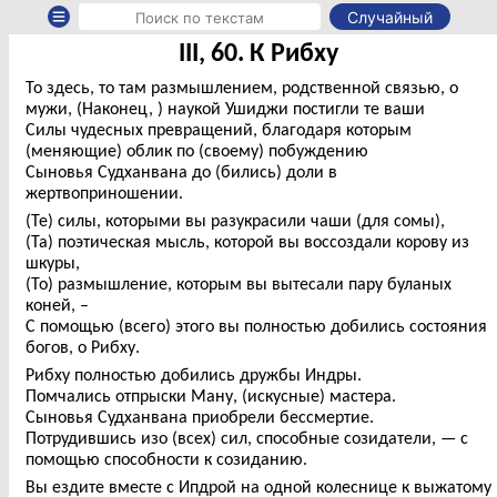
Случайный
III, 60. К Рибху
То здесь, то там размышлением, родственной связью, о
мужи, (Наконец, ) наукой Ушиджи постигли те ваши
Силы чудесных превращений, благодаря которым
(меняющие) облик по (своему) побуждению
Сыновья Судханвана до (бились) доли в
жертвоприношении.
(Те) силы, которыми вы разукрасили чаши (для сомы),
(Та) поэтическая мысль, которой вы воссоздали корову из
шкуры,
(То) размышление, которым вы вытесали пару буланых
коней, –
С помощью (всего) этого вы полностью добились состояния
богов, о Рибху.
Рибху полностью добились дружбы Индры.
Помчались отпрыски Ману, (искусные) мастера.
Сыновья Судханвана приобрели бессмертие.
Потрудившись изо (всех) сил, способные созидатели, — с
помощью способности к созиданию.
Вы ездите вместе с Ипдрой на одной колеснице к выжатому