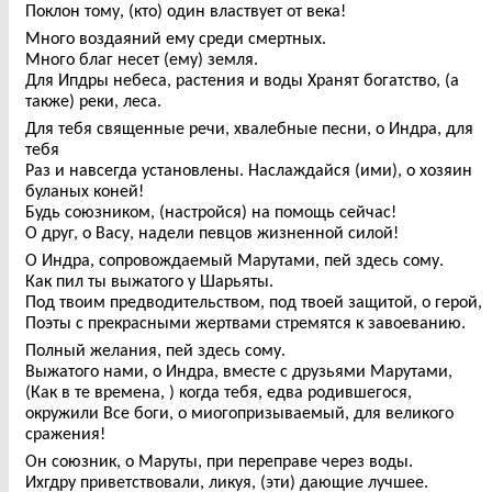
Поклон тому, (кто) один властвует от века!
Много воздаяний ему среди смертных.
Много благ несет (ему) земля.
Для Ипдры небеса, растения и воды Хранят богатство, (а
также) реки, леса.
Для тебя священные речи, хвалебные песни, о Индра, для
тебя
Раз и навсегда установлены. Наслаждайся (ими), о хозяин
буланых коней!
Будь союзником, (настройся) на помощь сейчас!
О друг, о Васу, надели певцов жизненной силой!
О Индра, сопровождаемый Марутами, пей здесь сому.
Как пил ты выжатого у Шарьяты.
Под твоим предводительством, под твоей защитой, о герой,
Поэты с прекрасными жертвами стремятся к завоеванию.
Полный желания, пей здесь сому.
Выжатого нами, о Индра, вместе с друзьями Марутами,
(Как в те времена, ) когда тебя, едва родившегося,
окружили Все боги, о миогопризываемый, для великого
сражения!
Он союзник, о Маруты, при переправе через воды.
Ихгдру приветствовали, ликуя, (эти) дающие лучшее.