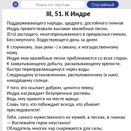
Случайный
III, 51. К Индре
Поддерживающего народы, щедрого, достойного гимнов
Индру приветствовали высокие хвалебные песни,
(Его) растущего, многопризываемого в прекрасных гимнах.
Бессмертного, бодрствующего день за днем.
К стоумному, (как реки –) к океану, к могущественному
мужу
Индре мои хвалебные песни приближаются со всех сторон.
К захватывающему добычу, раскалывающему крепости,
быстро переправляющемуся через воды.
Следующему установлениям, расположенному (к нам),
находящему солнце.
У того, кто осыпает добром, ценится певец:
Индра награждает безупречные распевы.
Ведь ему нравится на месте жреца:
Славь того, кто побеждает всегда, кто убивает
преследователя!
Тебя, самого мужественного из мужей, в песнях, в гимнах
— Воспевайте героя неустанно!
Обладатель многих чар снаряжается для силы.