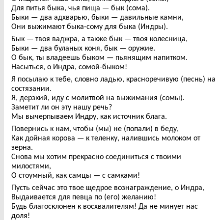
Для питья быка, чья пища — бык (сома).
Быки — два адхварью, быки — давильные камни,
Они выжимают быка-сому для быка (Индры).
Бык — твоя ваджра, а также бык — твоя колесница,
Быки — два буланых коня, бык — оружие.
О бык, ты владеешь быком — пьянящим напитком.
Насыться, о Индра, сомой-быком!
Я посылаю к тебе, словно ладью, красноречивую (песнь) на
состязании.
Я, дерзкий, иду с молитвой на выжимания (сомы).
Заметит ли он эту нашу речь?
Мы вычерпываем Индру, как источник блага.
Повернись к нам, чтобы (мы) не (попали) в беду,
Как дойная корова — к теленку, налившись молоком от
зерна.
Снова мы хотим прекрасно соединиться с твоими
милостями,
О стоумный, как самцы — с самками!
Пусть сейчас это твое щедрое вознаграждение, о Индра,
Выдаивается для певца по (его) желанию!
Будь благосклонен к восхвалителям! Да не минует нас
доля!