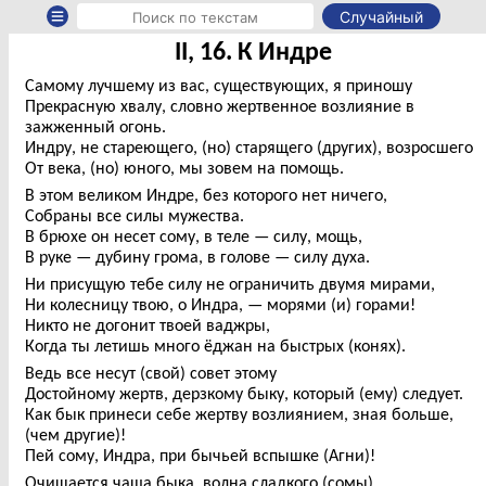
Случайный
II, 16. К Индре
Самому лучшему из вас, существующих, я приношу
Прекрасную хвалу, словно жертвенное возлияние в
зажженный огонь.
Индру, не стареющего, (но) старящего (других), возросшего
От века, (но) юного, мы зовем на помощь.
В этом великом Индре, без которого нет ничего,
Собраны все силы мужества.
В брюхе он несет сому, в теле — силу, мощь,
В руке — дубину грома, в голове — силу духа.
Ни присущую тебе силу не ограничить двумя мирами,
Ни колесницу твою, о Индра, — морями (и) горами!
Никто не догонит твоей ваджры,
Когда ты летишь много ёджан на быстрых (конях).
Ведь все несут (свой) совет этому
Достойному жертв, дерзкому быку, который (ему) следует.
Как бык принеси себе жертву возлиянием, зная больше,
(чем другие)!
Пей сому, Индра, при бычьей вспышке (Агни)!
Очищается чаша быка, волна сладкого (сомы)