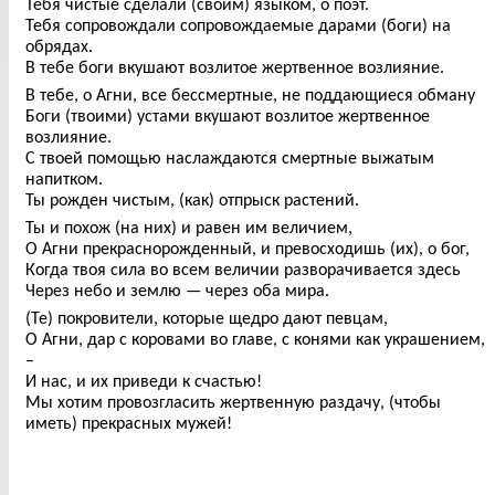
Тебя чистые сделали (своим) языком, о поэт.
Тебя сопровождали сопровождаемые дарами (боги) на
обрядах.
В тебе боги вкушают возлитое жертвенное возлияние.
В тебе, о Агни, все бессмертные, не поддающиеся обману
Боги (твоими) устами вкушают возлитое жертвенное
возлияние.
С твоей помощью наслаждаются смертные выжатым
напитком.
Ты рожден чистым, (как) отпрыск растений.
Ты и похож (на них) и равен им величием,
О Агни прекраснорожденный, и превосходишь (их), о бог,
Когда твоя сила во всем величии разворачивается здесь
Через небо и землю — через оба мира.
(Те) покровители, которые щедро дают певцам,
О Агни, дар с коровами во главе, с конями как украшением,
–
И нас, и их приведи к счастью!
Мы хотим провозгласить жертвенную раздачу, (чтобы
иметь) прекрасных мужей!