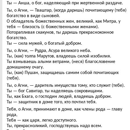
Ты — Анша, о бог, наделяющий при жертвенной раздаче.
Ты, о Агни, — Тваштар, (когда даришь) почитающему (тебя)
богатство в виде сыновей.
О обладатель божественных жен, великий, как Митра, у
тебя — близость (с божественными женами).
Поторапливая скакунов, ты даришь прекрасноконное
богатство.
Ты — сила мужей, о богатый добром.
Ты, о Агни, — Рудра, Асура великого неба.
Ты, (как) толпа Марутов, владеешь силой изобилия.
Ты взмываешь алыми ветрами, (неся) благословение
домашнему очагу.
Ты, (как) Пушан, защищаешь самим собой почитающих
(тебя).
Ты, о Агни, — даритель имущества тому, кто служит (тебе).
Ты — бог Савитар, ты наделяешь сокровищами.
Ты, как Бхага, о господин людей, владеешь добром.
Ты — защитник в доме того, кто почтил тебя.
Тебя, о Агни, принимают в доме, как члены рода — главу
рода,
Тебя — как царя, легко доступного.
Ты, прекрасноликий, господствуешь надо всем.