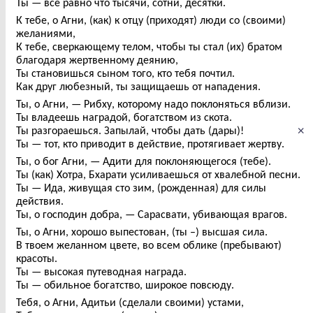
Ты — всё равно что тысячи, сотни, десятки.
К тебе, о Агни, (как) к отцу (приходят) люди со (своими)
желаниями,
К тебе, сверкающему телом, чтобы ты стал (их) братом
благодаря жертвенному деянию,
Ты становишься сыном того, кто тебя почтил.
Как друг любезный, ты защищаешь от нападения.
Ты, о Агни, — Рибху, которому надо поклоняться вблизи.
Ты владеешь наградой, богатством из скота.
×
Ты разгораешься. Запылай, чтобы дать (дары)!
Ты — тот, кто приводит в действие, протягивает жертву.
Ты, о бог Агни, — Адити для поклоняющегося (тебе).
Ты (как) Хотра, Бхарати усиливаешься от хвалебной песни.
Ты — Ида, живущая сто зим, (рожденная) для силы
действия.
Ты, о господин добра, — Сарасвати, убивающая врагов.
Ты, о Агни, хорошо выпестован, (ты –) высшая сила.
В твоем желанном цвете, во всем облике (пребывают)
красоты.
Ты — высокая путеводная награда.
Ты — обильное богатство, широкое повсюду.
Тебя, о Агни, Адитьи (сделали своими) устами,