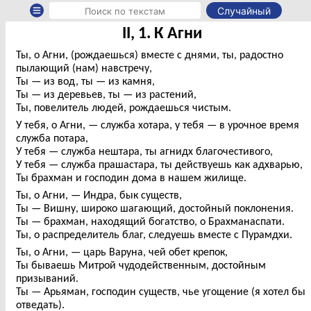
Случайный
II, 1. К Агни
Ты, о Агни, (рождаешься) вместе с днями, ты, радостно
пылающий (нам) навстречу,
Ты — из вод, ты — из камня,
Ты — из деревьев, ты — из растений,
Ты, повелитель людей, рождаешься чистым.
У тебя, о Агни, — служба хотара, у тебя — в урочное время
служба потара,
У тебя — служба нештара, ты агнидх благочестивого,
У тебя — служба прашастара, ты действуешь как адхварью,
Ты брахман и господин дома в нашем жилище.
Ты, о Агни, — Индра, бык существ,
Ты — Вишну, широко шагающий, достойный поклонения.
Ты — брахман, находящий богатство, о Брахманаспати.
Ты, о распределитель благ, следуешь вместе с Пурамдхи.
Ты, о Агни, — царь Варуна, чей обет крепок,
Ты бываешь Митрой чудодейственным, достойным
призываний.
Ты — Арьяман, господин существ, чье угощение (я хотел бы
отведать).