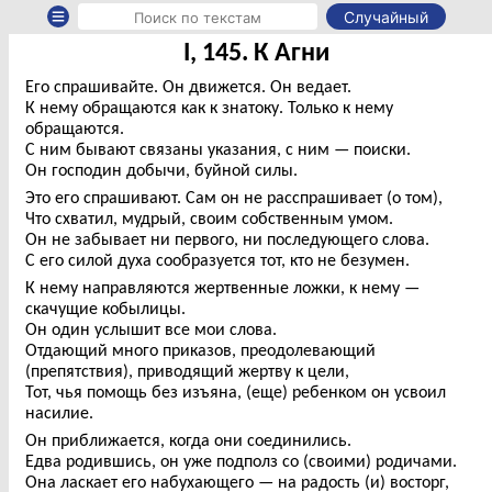
Случайный
I, 145. К Агни
Его спрашивайте. Он движется. Он ведает.
К нему обращаются как к знатоку. Только к нему
обращаются.
С ним бывают связаны указания, с ним — поиски.
Он господин добычи, буйной силы.
Это его спрашивают. Сам он не расспрашивает (о том),
Что схватил, мудрый, своим собственным умом.
Он не забывает ни первого, ни последующего слова.
С его силой духа сообразуется тот, кто не безумен.
К нему направляются жертвенные ложки, к нему —
скачущие кобылицы.
Он один услышит все мои слова.
Отдающий много приказов, преодолевающий
(препятствия), приводящий жертву к цели,
Тот, чья помощь без изъяна, (еще) ребенком он усвоил
насилие.
Он приближается, когда они соединились.
Едва родившись, он уже подполз со (своими) родичами.
Она ласкает его набухающего — на радость (и) восторг,