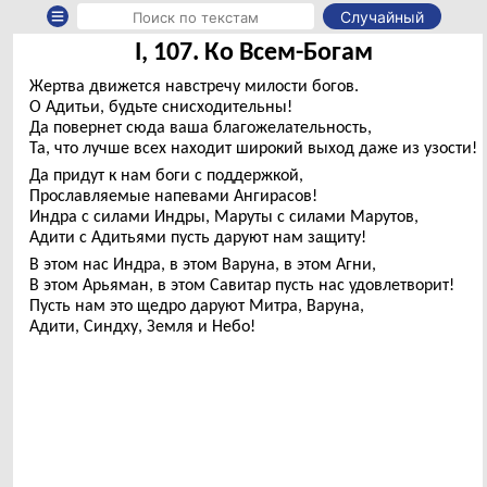
Случайный
I, 107. Ко Всем-Богам
Жертва движется навстречу милости богов.
О Адитьи, будьте снисходительны!
Да повернет сюда ваша благожелательность,
Та, что лучше всех находит широкий выход даже из узости!
Да придут к нам боги с поддержкой,
Прославляемые напевами Ангирасов!
Индра с силами Индры, Маруты с силами Марутов,
Адити с Адитьями пусть даруют нам защиту!
В этом нас Индра, в этом Варуна, в этом Агни,
В этом Арьяман, в этом Савитар пусть нас удовлетворит!
Пусть нам это щедро даруют Митра, Варуна,
Адити, Синдху, Земля и Небо!