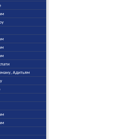
е
ам
ру
ам
ам
ам
спати
ьяману, Адитьям
ну
е
ам
ам