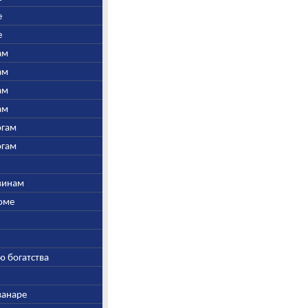
е
е
ам
ам
ам
ам
огам
огам
швинам
Соме
ю богатства
ванаре