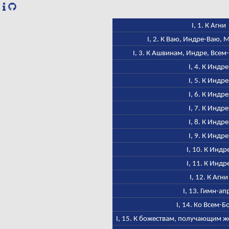
I, 1. К Агни
I, 2. К Ваю, Индре-Ваю,
I, 3. К Ашвинам, Индре, Всем
I, 4. К Индре
I, 5. К Индре
I, 6. К Индре
I, 7. К Индре
I, 8. К Индре
I, 9. К Индре
I, 10. К Индр
I, 11. К Индр
I, 12. К Агни
I, 13. Гимн-ап
I, 14. Ко Всем-Б
I, 15. К божествам, получающим ж