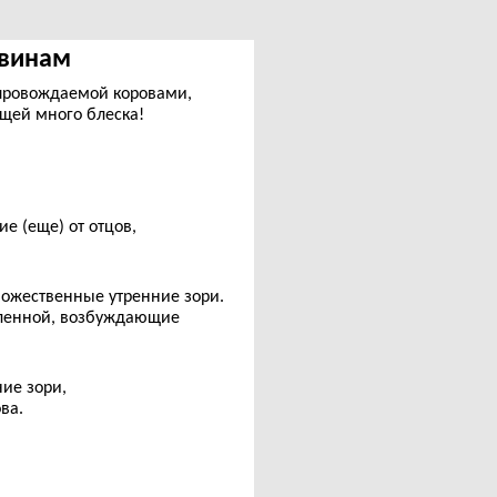
Ашвинам
опровождаемой коровами,
щей много блеска!
е (еще) от отцов,
божественные утренние зори.
еленной, возбуждающие
ие зори,
ва.