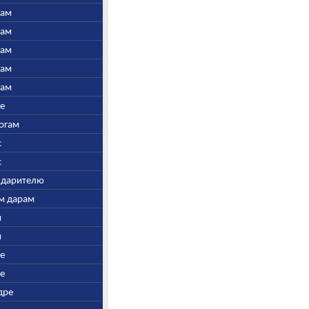
нам
нам
нам
нам
нам
ре
Богам
с
с
у дарителю
ым дарам
и
и
ре
ре
дре