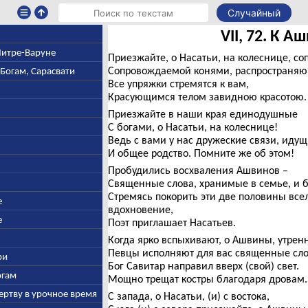
Случайный
VII, 72. К 
 Митре-Варуне
Приезжайте, о Насатьи, на колеснице, с
Сопровождаемой конями, распространяю
-Богам, Сарасвати
Все упряжки стремятся к вам,
Красующимся телом завидною красотою.
Приезжайте в наши края единодушные
С богами, о Насатьи, на колеснице!
Ведь с вами у нас дружеские связи, идущи
И общее родство. Помните же об этом!
Пробудились восхваления Ашвинов –
Священные слова, хранимые в семье, и 
Стремясь покорить эти две половины вс
е
вдохновение,
е
Поэт приглашает Насатьев.
Когда ярко вспыхивают, о Ашвины, утренн
Певцы исполняют для вас священные сло
ри
Бог Савитар направил вверх (свой) свет.
огам
Мощно трещат костры благодаря дровам.
ертву в урочное время
С запада, о Насатьи, (и) с востока,