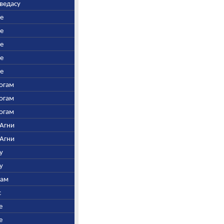
аведасу
ре
ре
ре
ре
ре
Богам
Богам
Богам
 Агни
 Агни
у
у
нам
с
е
е