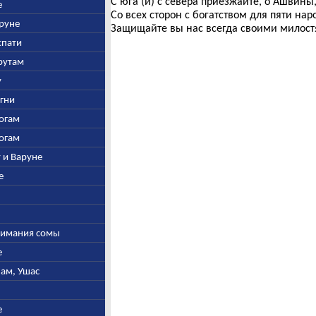
С юга (и) с севера приезжайте, о Ашвины
е
Со всех сторон с богатством для пяти нар
аруне
Защищайте вы нас всегда своими милост
спати
арутам
у
Агни
богам
богам
у и Варуне
е
ыжимания сомы
е
нам, Ушас
е