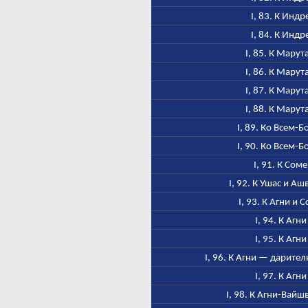
I, 83. К Индр
I, 84. К Индр
I, 85. К Марут
I, 86. К Марут
I, 87. К Марут
I, 88. К Марут
I, 89. Ко Всем-Б
I, 90. Ко Всем-Б
I, 91. К Соме
I, 92. К Ушас и А
I, 93. К Агни и 
I, 94. К Агни
I, 95. К Агни
I, 96. К Агни — дарител
I, 97. К Агни
I, 98. К Агни-Вайш