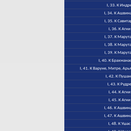
I, 33. К Индр
I, 34. К Ашвин
I, 35. К Савита
I, 36. К Агни
I, 37. К Марут
I, 38. К Марут
I, 39. К Марут
I, 40. К Брахмана
I, 41. К Варуне, Митре, Ар
I, 42. К Пуша
I, 43. К Рудр
I, 44. К Агни
I, 45. К Агни
I, 46. К Ашвин
I, 47. К Ашвин
I, 48. К Ушас