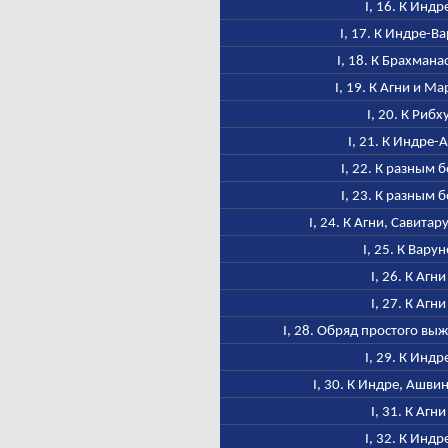
I, 16. К Индр
I, 17. К Индре-В
I, 18. К Брахмана
I, 19. К Агни и М
I, 20. К Рибх
I, 21. К Индре-
I, 22. К разным 
I, 23. К разным 
I, 24. К Агни, Савитар
I, 25. К Варун
I, 26. К Агни
I, 27. К Агни
I, 28. Обряд простого в
I, 29. К Индр
I, 30. К Индре, Ашви
I, 31. К Агни
I, 32. К Индр