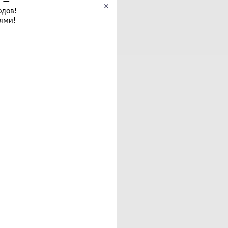
, —
×
одов!
ями!