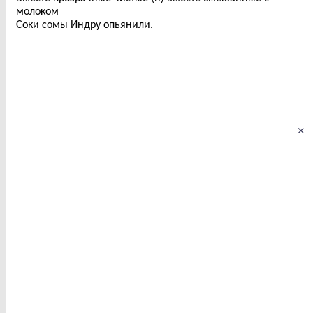
молоком
Соки сомы Индру опьянили.
×