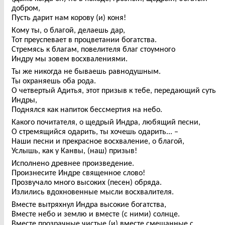
добром,
Пусть дарит нам корову (и) коня!
Кому ты, о благой, делаешь дар,
Тот преуспевает в процветании богатства.
Стремясь к благам, повелителя благ стоумного
Индру мы зовем восхвалениями.
Ты же никогда не бываешь равнодушным.
Ты охраняешь оба рода.
О четвертый Адитья, этот призыв к тебе, передающий суть
Индры,
Поднялся как напиток бессмертия на небо.
Какого почитателя, о щедрый Индра, любящий песни,
О стремящийся одарить, ты хочешь одарить... –
Наши песни и прекрасное восхваление, о благой,
Услышь, как у Канвы, (наш) призыв!
Исполнено древнее произведение.
Произнесите Индре священное слово!
Прозвучало много высоких (песен) обряда.
Излились вдохновенные мысли восхвалителя.
Вместе вытряхнул Индра высокие богатства,
Вместе небо и землю и вместе (с ними) солнце.
Вместе прозрачные чистые (и) вместе смешанные с