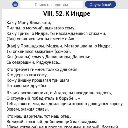
Случайный
VIII, 52. К Индре
Как у Ману Вивасвата,
Пил ты, о могучий, выжатого сому,
Как у Триты, о Индра, ты наслаждаешься стихами,
(Так) опьяняешься ты вместе с Аю.
(Как) у Пришадхры, Медхьи, Матаришвана, о Индра,
Ты опьянялся выжатым (сомой),
Как (пил ты) сому у Дашашипры, Дашоньи,
Сьюмарашми, Риджунаса...
Кто требует гимнов только для себя,
Кто дерзко пил сому,
Кому Вишну прошагал три шага
По законам дружбы...
В чьих восхвалениях, о Индра, ты находишь радость,
О стоумный победитель в борьбе... –
Тебя, такого, мы, как доильщики хорошо доящуюся корову,
Зовем, жаждя славы.
Кто наш даритель, тот наш отец,
Великий, грозный, действующий как владыка.
(Даже когда он) не в походе, грозный, щедрый, богатый