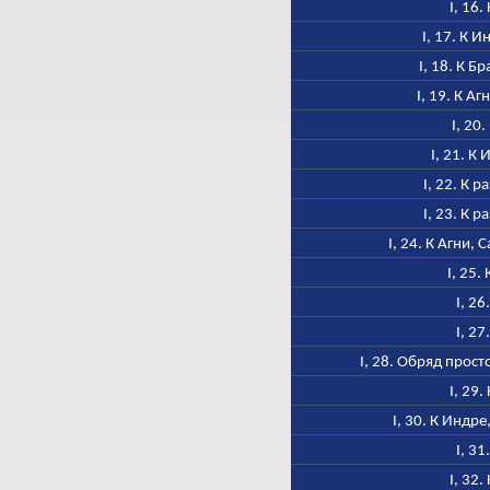
I, 16.
I, 17. К 
I, 18. К Б
I, 19. К А
I, 20
I, 21. К
I, 22. К 
I, 23. К 
I, 24. К Агни, 
I, 25.
I, 26
I, 27
I, 28. Обряд прос
I, 29.
I, 30. К Индр
I, 31
I, 32.