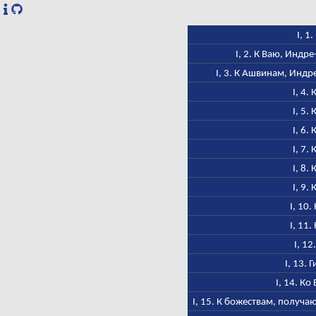
I, 1
I, 2. К Ваю, Индр
I, 3. К Ашвинам, Индр
I, 4.
I, 5.
I, 6.
I, 7.
I, 8.
I, 9.
I, 10.
I, 11.
I, 12
I, 13. 
I, 14. Ко
I, 15. К божествам, получ