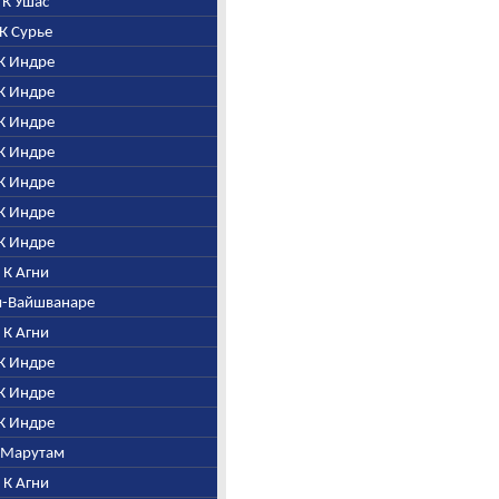
. К Ушас
. К Сурье
 К Индре
 К Индре
 К Индре
 К Индре
 К Индре
 К Индре
 К Индре
. К Агни
ни-Вайшванаре
. К Агни
 К Индре
 К Индре
 К Индре
К Марутам
. К Агни