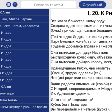
Случайный
I, 20. К Р
. К Агни
е-Ваю, Митре-Варуне
Эта хвала божественному роду
Создана вдохновенными — их уста
е, Всем-Богам, Сарасвати
(Она,) приносящая самые большие
 К Индре
(Те,) что для Индры вытесали умел
 К Индре
Пару буланых коней, запрягаемых 
 К Индре
Трудами добились (права на) жертв
Они вытесали для двух Насатьев
 К Индре
Быстроходную колесницу, объезжа
 К Индре
Они вытесали дойную корову, все
 К Индре
Прямодушные Рибху, чьи молитвы
(Своим) трудом сделали (так),
 К Индре
Что (их) родители стали снова юн
 К Индре
Ваши радости опьянения (сомой) 
. К Агни
С Индрой, сопровождаемым Марут
Гимн-апри
И с Адитьями-царями.
И тот новый отделанный
 Всем-Богам
Кубок бога Тваштара
ающим жертву в урочное время
Вы переделали на четыре (кубка).