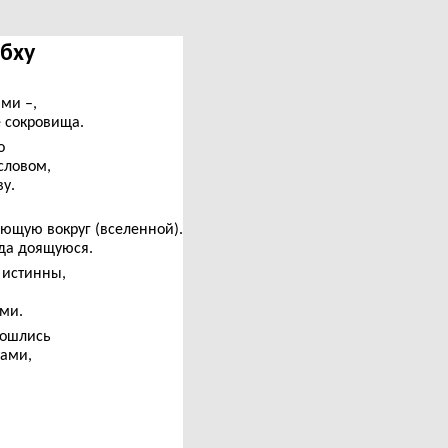
ибху
ми –,
 сокровища.
о
словом,
у.
ющую вокруг (вселенной).
гда доящуюся.
 истинны,
ыми.
сошлись
ами,