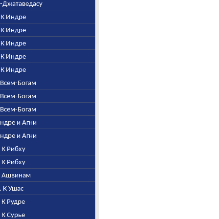
ни-Джатаведасу
. К Индре
. К Индре
. К Индре
. К Индре
. К Индре
о Всем-Богам
о Всем-Богам
о Всем-Богам
Индре и Агни
Индре и Агни
. К Рибху
. К Рибху
 К Ашвинам
. К Ушас
. К Рудре
. К Сурье