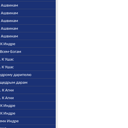
 К Ашвинам
 К Ашвинам
 К Ашвинам
 К Ашвинам
 К Ашвинам
. К Индре
о Всем-Богам
. К Ушас
. К Ушас
щедрому дарителю
а щедрым дарам
7. К Агни
8. К Агни
. К Индре
. К Индре
Гимн Индре