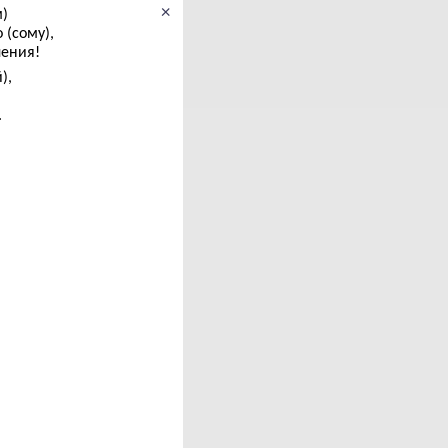
×
)
(сому),
ления!
),
.