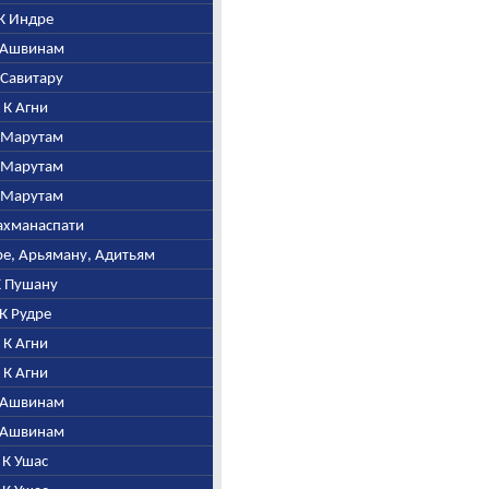
 К Индре
К Ашвинам
К Савитару
. К Агни
К Марутам
К Марутам
К Марутам
рахманаспати
тре, Арьяману, Адитьям
 К Пушану
. К Рудре
. К Агни
. К Агни
К Ашвинам
К Ашвинам
. К Ушас