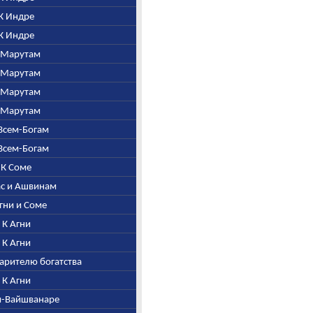
 К Индре
 К Индре
К Марутам
К Марутам
К Марутам
К Марутам
 Всем-Богам
 Всем-Богам
. К Соме
шас и Ашвинам
Агни и Соме
. К Агни
. К Агни
дарителю богатства
. К Агни
ни-Вайшванаре