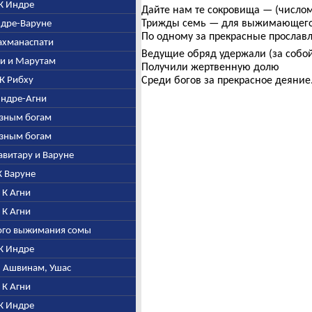
 К Индре
Дайте нам те сокровища — (числом
Трижды семь — для выжимающего 
Индре-Варуне
По одному за прекрасные прослав
рахманаспати
Ведущие обряд удержали (за собой
гни и Марутам
Получили жертвенную долю
. К Рибху
Среди богов за прекрасное деяние
 Индре-Агни
разным богам
разным богам
Савитару и Варуне
 К Варуне
. К Агни
. К Агни
того выжимания сомы
 К Индре
е, Ашвинам, Ушас
. К Агни
 К Индре