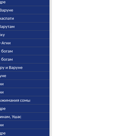
дре
-Варуне
анаспати
 Марутам
бху
е-Агни
м богам
м богам
ару и Варуне
руне
гни
гни
 выжимания сомы
дре
винам, Ушас
гни
дре