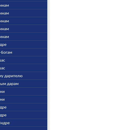
винам
винам
винам
винам
винам
ндре
м-Богам
шас
шас
ому дарителю
дрым дарам
гни
гни
ндре
ндре
 Индре