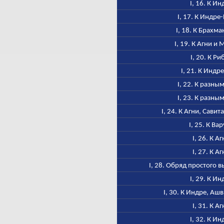
I, 16. К Ин
I, 17. К Индре
I, 18. К Брахм
I, 19. К Агни и
I, 20. К Ри
I, 21. К Индр
I, 22. К разны
I, 23. К разны
I, 24. К Агни, Савит
I, 25. К Ва
I, 26. К А
I, 27. К А
I, 28. Обряд простого
I, 29. К Ин
I, 30. К Индре, Аш
I, 31. К А
I, 32. К Ин