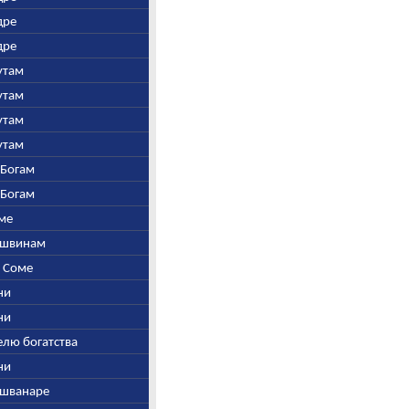
дре
дре
рутам
рутам
рутам
рутам
-Богам
-Богам
оме
 Ашвинам
и Соме
гни
гни
телю богатства
гни
айшванаре