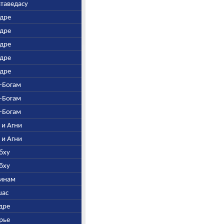
атаведасу
ндре
ндре
ндре
ндре
ндре
м-Богам
м-Богам
м-Богам
 и Агни
 и Агни
ибху
ибху
винам
шас
удре
урье