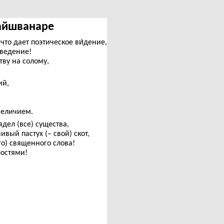
-Вайшванаре
что дает поэтическое ви́дение,
зведение!
тву на солому,
.
ий,
величием.
ядел (все) существа,
вый пастух (– свой) скот,
о) священного слова!
лостями!