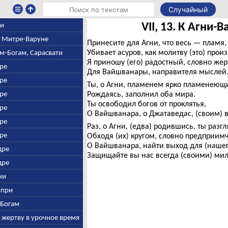
Случайный
VII, 13. К Агни
ни
ю, Митре-Варуне
Принесите для Агни, что весь — пламя, 
Убивает асуров, как молитву (это) прои
ем-Богам, Сарасвати
Я приношу (его) радостный, словно жер
дре
Для Вайшванары, направителя мыслей
дре
Ты, о Агни, пламенем ярко пламенеющ
дре
Рождаясь, заполнил оба мира.
Ты освободил богов от проклятья,
дре
О Вайшванара, о Джатаведас, (своим) 
дре
Раз, о Агни, (едва) родившись, ты разгл
дре
Обходя (их) кругом, словно предприимчи
О Вайшванара, найти выход для (нашег
дре
Защищайте вы нас всегда (своими) ми
дре
гни
апри
-Богам
 жертву в урочное время