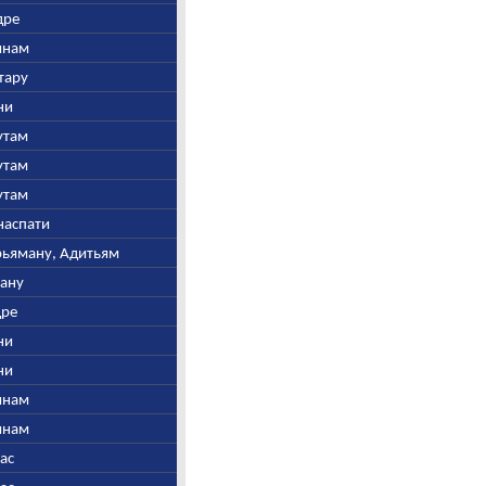
дре
винам
итару
гни
рутам
рутам
рутам
анаспати
Арьяману, Адитьям
шану
дре
гни
гни
винам
винам
шас