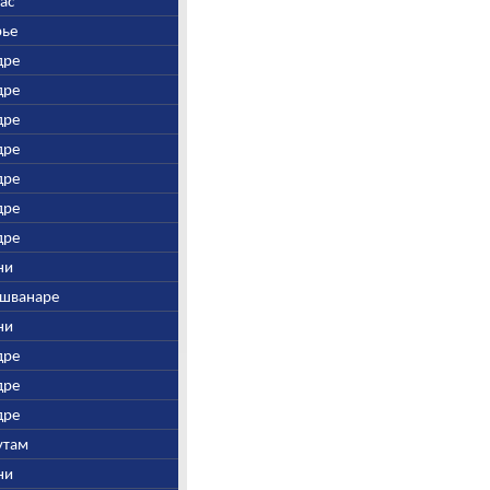
шас
рье
дре
дре
дре
дре
дре
дре
дре
гни
айшванаре
гни
дре
дре
дре
рутам
гни