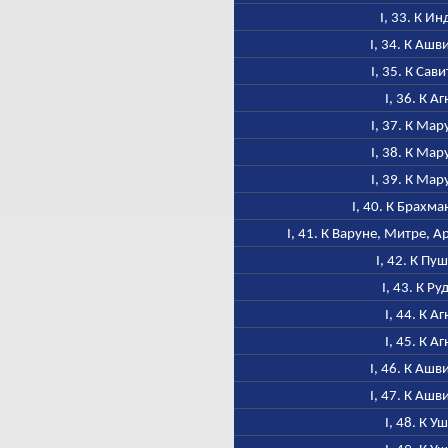
I, 33. К Ин
I, 34. К Аш
I, 35. К Сав
I, 36. К А
I, 37. К Ма
I, 38. К Ма
I, 39. К Ма
I, 40. К Брахм
I, 41. К Варуне, Митре, 
I, 42. К Пу
I, 43. К Ру
I, 44. К А
I, 45. К А
I, 46. К Аш
I, 47. К Аш
I, 48. К У