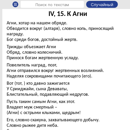
Случайный
IV, 15. К Агни
Агни, хотар на нашем обряде.
Обводится вокруг (алтаря), словно копь, приносящий
награду.
Бог среди богов, достойный жертв.
Трижды объезжает Агни
Обряд, словно колесничий.
Принося богам жертвенную усладу.
Повелитель наград, поэт,
Агни отправился вокруг жертвенных возлияний.
Наделяя сокровищами почитающего (его).
Вот (тот, ) кто давно зажигается
У Срииджайи, сына Деваваты,
Блистательный, подавляющий недругов.
Пусть таким самым Агни, как этот.
Владеет муж смертный –
(Агни) с острыми клыками, щедрым!
Его, словно скакуна, захватывающего добычу.
Словно рыжее дитя неба.