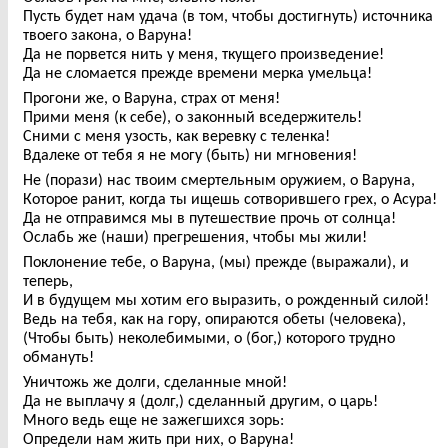
Пусть будет нам удача (в том, чтобы достигнуть) источника
твоего закона, о Варуна!
Да не порвется нить у меня, ткущего произведение!
Да не сломается прежде времени мерка умельца!
Прогони же, о Варуна, страх от меня!
Прими меня (к себе), о законный вседержитель!
Сними с меня узость, как веревку с теленка!
Вдалеке от тебя я не могу (быть) ни мгновения!
Не (порази) нас твоим смертельным оружием, о Варуна,
Которое ранит, когда ты ищешь сотворившего грех, о Асура!
Да не отправимся мы в путешествие прочь от солнца!
Ослабь же (наши) прегрешения, чтобы мы жили!
Поклонение тебе, о Варуна, (мы) прежде (выражали), и
теперь,
И в будущем мы хотим его выразить, о рожденный силой!
Ведь на тебя, как на гору, опираются обеты (человека),
(Чтобы быть) неколебимыми, о (бог,) которого трудно
обмануть!
Уничтожь же долги, сделанные мной!
Да не выплачу я (долг,) сделанный другим, о царь!
Много ведь еще не зажегшихся зорь:
Определи нам жить при них, о Варуна!