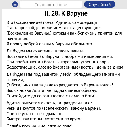
Случайный
II, 28. К Варуне
Это (восхваление) поэта, Адитьи, самодержца
Пусть превзойдет величием все существующие,
(Восхваление Варуны,) который как бог очень приятен для
почитания!
Я прошу доброй славы у Варуны обильного.
Да будем мы счастливы в твоем завете,
Восхвалив (тебя,) о Варуна, с добрыми намерениями,
При приближении богатых коровами утренних зорь
Бодрствующие, словно (жертвенные) костры, день за днем!
Да будем мы под защитой у тебя, обладающего многими
героями,
(У бога,) чья хвала далеко раздается, о Варуна-вождь!
Вы, сыновья Адити, не поддающиеся обману,
Снизойдите до союзничества с нами, о боги!
Адитья выпустил их течь, (и) разделил (их):
Реки движутся по (вселенскому) закону Варуны.
Они не устают, не отдыхают.
Быстро, как птицы, летят они по кругу.
Ослабь грех на мне, словно пояс!