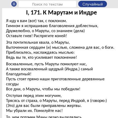
Случайный
I, 171. К Марутам и Индре
Я иду к вам (вот) так, с поклоном.
Гимном я испрашиваю благоволения доблестных,
Дружелюбно, о Маруты, со знанием (дела)
Оставьте гнев! Распрягите коней!
Эта почтительная хвала, о Маруты,
Выточенная сердцем (и) мыслью, сложена для вас, о боги.
Приблизьтесь, наслаждаясь мыслью:
Ведь вы те, кто усиливает поклонение!
Восхваленные, пусть Маруты помилуют нас,
А также восхваленный щедрый (Индра,) самый
благодатный!
Пусть стоят прямо наши приготовленные деревянные
сосуды
Все дни, о Маруты, чтобы мы победили!
Отступая перед этим могучим,
Трясясь от страха, о Маруты, перед Индрой, я (говорю:)
(Это) для вас были приправлены жертвы.
Мы убрали их. Помилуйте нас!
То, чем потомки Маны резко выделялись