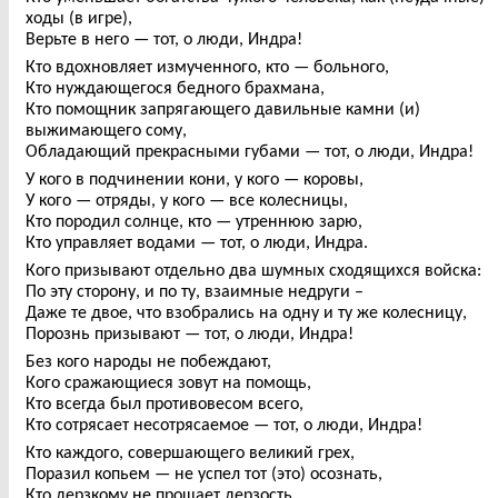
ходы (в игре),
Верьте в него — тот, о люди, Индра!
Кто вдохновляет измученного, кто — больного,
Кто нуждающегося бедного брахмана,
Кто помощник запрягающего давильные камни (и)
выжимающего сому,
Обладающий прекрасными губами — тот, о люди, Индра!
У кого в подчинении кони, у кого — коровы,
У кого — отряды, у кого — все колесницы,
Кто породил солнце, кто — утреннюю зарю,
Кто управляет водами — тот, о люди, Индра.
Кого призывают отдельно два шумных сходящихся войска:
По эту сторону, и по ту, взаимные недруги –
Даже те двое, что взобрались на одну и ту же колесницу,
Порознь призывают — тот, о люди, Индра!
Без кого народы не побеждают,
Кого сражающиеся зовут на помощь,
Кто всегда был противовесом всего,
Кто сотрясает несотрясаемое — тот, о люди, Индра!
Кто каждого, совершающего великий грех,
Поразил копьем — не успел тот (это) осознать,
Кто дерзкому не прощает дерзость,