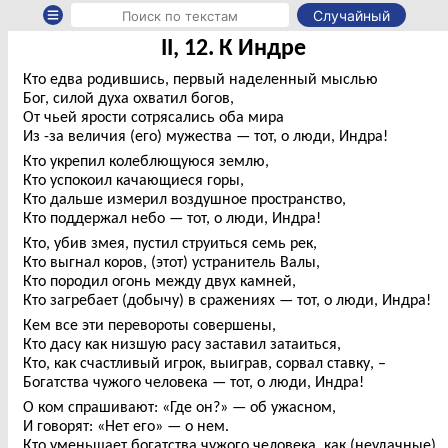
Случайный
II, 12. К Индре
Кто едва родившись, первый наделенный мыслью
Бог, силой духа охватил богов,
От чьей ярости сотрясались оба мира
Из -за величия (его) мужества — тот, о люди, Индра!
Кто укрепил колеблющуюся землю,
Кто успокоил качающиеся горы,
Кто дальше измерил воздушное пространство,
Кто поддержал небо — тот, о люди, Индра!
Кто, убив змея, пустил струиться семь рек,
Кто выгнал коров, (этот) устранитель Валы,
Кто породил огонь между двух камней,
Кто загребает (добычу) в сражениях — тот, о люди, Индра!
Кем все эти перевороты совершены,
Кто дасу как низшую расу заставил затаиться,
Кто, как счастливый игрок, выиграв, сорвал ставку, –
Богатства чужого человека — тот, о люди, Индра!
О ком спрашивают: «Где он?» — об ужасном,
И говорят: «Нет его» — о нем.
Кто уменьшает богатства чужого человека, как (неудачные)