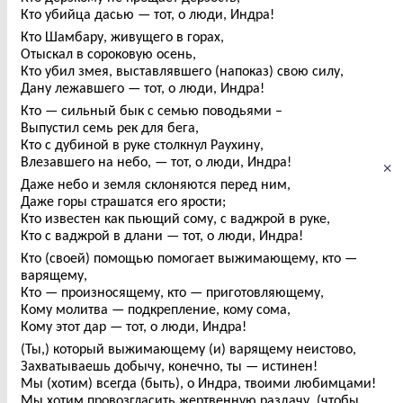
Кто убийца дасью — тот, о люди, Индра!
Кто Шамбару, живущего в горах,
Отыскал в сороковую осень,
Кто убил змея, выставлявшего (напоказ) свою силу,
Дану лежавшего — тот, о люди, Индра!
Кто — сильный бык с семью поводьями –
Выпустил семь рек для бега,
Кто с дубиной в руке столкнул Раухину,
Влезавшего на небо, — тот, о люди, Индра!
×
Даже небо и земля склоняются перед ним,
Даже горы страшатся его ярости;
Кто известен как пьющий сому, с ваджрой в руке,
Кто с ваджрой в длани — тот, о люди, Индра!
Кто (своей) помощью помогает выжимающему, кто —
варящему,
Кто — произносящему, кто — приготовляющему,
Кому молитва — подкрепление, кому сома,
Кому этот дар — тот, о люди, Индра!
(Ты,) который выжимающему (и) варящему неистово,
Захватываешь добычу, конечно, ты — истинен!
Мы (хотим) всегда (быть), о Индра, твоими любимцами!
Мы хотим провозгласить жертвенную раздачу, (чтобы