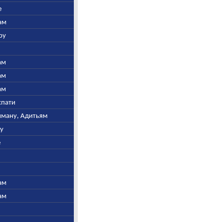
е
ам
ру
ам
ам
ам
спати
ьяману, Адитьям
ну
е
ам
ам