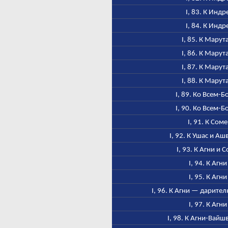
I, 83. К Индр
I, 84. К Индр
I, 85. К Марут
I, 86. К Марут
I, 87. К Марут
I, 88. К Марут
I, 89. Ко Всем-Б
I, 90. Ко Всем-Б
I, 91. К Соме
I, 92. К Ушас и А
I, 93. К Агни и 
I, 94. К Агни
I, 95. К Агни
I, 96. К Агни — дарител
I, 97. К Агни
I, 98. К Агни-Вайш