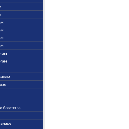
е
е
ам
ам
ам
ам
огам
огам
швинам
Соме
ю богатства
ванаре