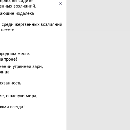
ердо, вы сидите
×
венных возлияний.
щающие издалека
), среди жертвенных возлияний,
 несете
ородном месте.
а троне!
нении утренней зари,
олнца
вязанность.
е, о пастухи мира, —
лями всегда!