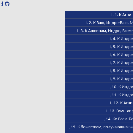
I, 1. К Агни
I, 2. К Ваю, Индре-Ваю,
I, 3. К Ашвинам, Индре, Всем
I, 4. К Индре
I, 5. К Индре
I, 6. К Индре
I, 7. К Индре
I, 8. К Индре
I, 9. К Индре
I, 10. К Индр
I, 11. К Индр
I, 12. К Агни
I, 13. Гимн-ап
I, 14. Ко Всем-Б
I, 15. К божествам, получающим ж