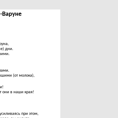
е-Варуне
руна,
е) дни.
шими.
лами.
хшими (от молока),
и!
 они в наши края!
силиваясь при этом,