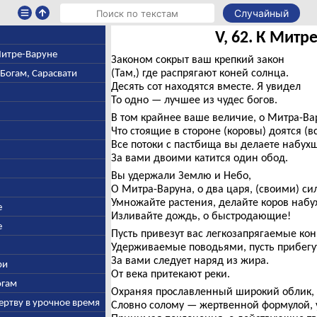
Случайный
V, 62. К Митр
 Митре-Варуне
Законом сокрыт ваш крепкий закон
(Там,) где распрягают коней солнца.
-Богам, Сарасвати
Десять сот находятся вместе. Я увидел
То одно — лучшее из чудес богов.
В том крайнее ваше величие, о Митра-Ва
Что стоящие в стороне (коровы) доятся (вс
Все потоки с пастбища вы делаете набух
За вами двоими катится один обод.
Вы удержали Землю и Небо,
О Митра-Варуна, о два царя, (своими) си
Умножайте растения, делайте коров набу
е
Изливайте дождь, о быстродающие!
е
Пусть привезут вас легкозапрягаемые кон
Удерживаемые поводьями, пусть прибегут
За вами следует наряд из жира.
ри
От века притекают реки.
огам
Охраняя прославленный широкий облик,
ертву в урочное время
Словно солому — жертвенной формулой, у