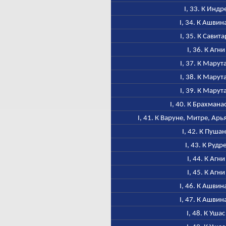
I, 33. К Индр
I, 34. К Ашвин
I, 35. К Савита
I, 36. К Агни
I, 37. К Марут
I, 38. К Марут
I, 39. К Марут
I, 40. К Брахмана
I, 41. К Варуне, Митре, Ар
I, 42. К Пуша
I, 43. К Рудр
I, 44. К Агни
I, 45. К Агни
I, 46. К Ашвин
I, 47. К Ашвин
I, 48. К Ушас