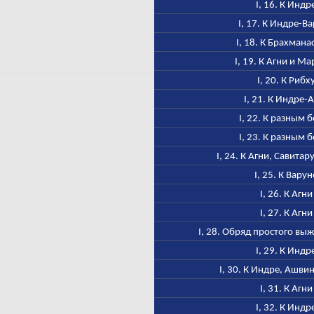
I, 16. К Индр
I, 17. К Индре-В
I, 18. К Брахмана
I, 19. К Агни и М
I, 20. К Рибх
I, 21. К Индре-
I, 22. К разным 
I, 23. К разным 
I, 24. К Агни, Савитар
I, 25. К Варун
I, 26. К Агни
I, 27. К Агни
I, 28. Обряд простого в
I, 29. К Индр
I, 30. К Индре, Ашви
I, 31. К Агни
I, 32. К Индр