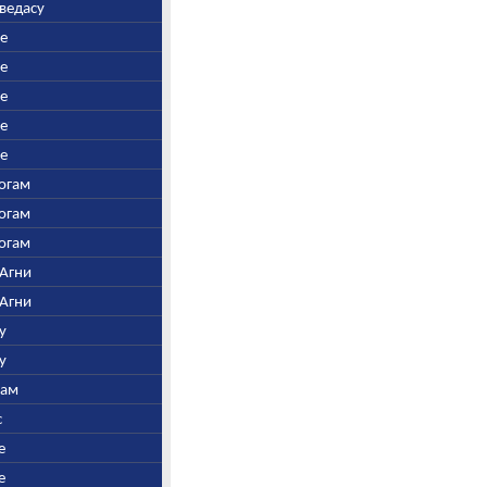
аведасу
ре
ре
ре
ре
ре
Богам
Богам
Богам
 Агни
 Агни
у
у
нам
с
е
е