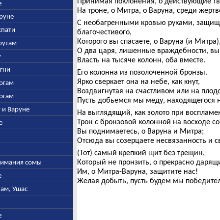
Принимая поклонения, о действующие тв
е
На троне, о Митра, о Варуна, среди жерт
аруне
С необагренными кровью руками, защи
спати
благочестивого,
Которого вы спасаете, о Варуна (и Митра
арутам
О два царя, лишенные враждебности, вы
у
Власть на тысяче колонн, оба вместе.
Агни
Его колонна из позолоченной бронзы.
Ярко сверкает она на небе, как кнут,
богам
Воздвигнутая на счастливом или на плод
богам
Пусть добьемся мы меду, находящегося н
у и Варуне
На выглядящий, как золото при воспламе
Трон с бронзовой колонной на восходе с
е
Вы поднимаетесь, о Варуна и Митра;
Отсюда вы созерцаете несвязанность и с
(Тот) самый крепкий щит без трещин,
Который не пронзить, о прекрасно дарящи
ыжимания сомы
Им, о Митра-Варуна, защитите нас!
е
Желая добыть, пусть будем мы победите
нам, Ушас
е