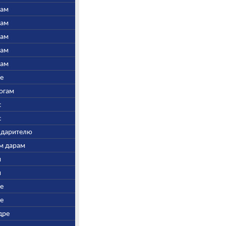
нам
нам
нам
нам
нам
ре
Богам
с
с
у дарителю
ым дарам
и
и
ре
ре
дре