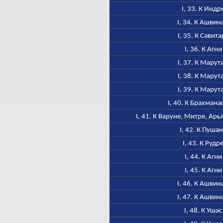
I, 33. К Индр
I, 34. К Ашвин
I, 35. К Савита
I, 36. К Агни
I, 37. К Марут
I, 38. К Марут
I, 39. К Марут
I, 40. К Брахмана
I, 41. К Варуне, Митре, Ар
I, 42. К Пуша
I, 43. К Рудр
I, 44. К Агни
I, 45. К Агни
I, 46. К Ашвин
I, 47. К Ашвин
I, 48. К Ушас