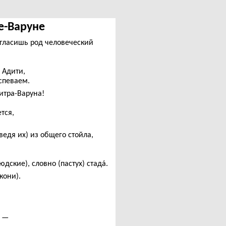
ре-Варуне
озгласишь род человеческий
 Адити,
спеваем.
итра-Варуна!
тся,
ведя их) из общего стойла,
дские), словно (пастух) стадá.
кони).
я —