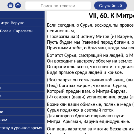
Случайный
VII, 60. К Мит
 Митре-Варуне
Если сегодня, о Сурья, восходя, ты пров
невиновным,
-Богам, Сарасвати
(Провозглашая) истину Митре (и) Варуне,
Пусть будем мы (такими) перед богами, о
Приятными тебе, о Арьяман, когда мы во
Вот этот Сурья, смотрящий на людей, о М
Он восходит навстречу обоему на земле:
Он хранитель всего, что стоит и что движе
Видя прямое среди людей и кривое.
(Вот) запряг он семь рыжих кобылиц, (вы
(Тех,) богатых жиром, что возят Сурью,
е
Который предан вам, о Митра-Варуна,
е
(И) озирает (ваши) установления, роды (лю
Возникли ваши обильные, полные меда (
Сурья поднялся в светлый поток,
ри
Для которого Адитьи открывают пути:
огам
Митра, Арьяман, Варуна единодушные.
ертву в урочное время
Они ведь каратели за многие беззакони