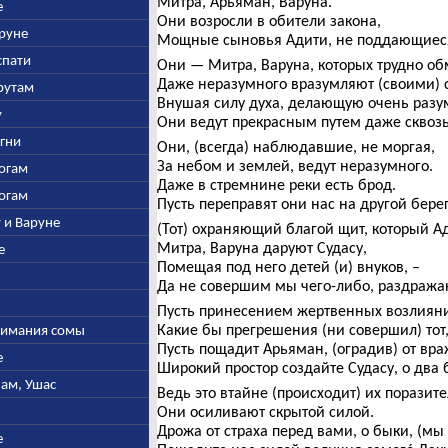
Митра, Арьяман, Варуна.
е
Они возросли в обители закона,
аруне
Мощные сыновья Адити, не поддающиес
спати
Они — Митра, Варуна, которых трудно об
Даже неразумного вразумляют (своими) 
арутам
Внушая силу духа, делающую очень раз
у
Они ведут прекрасным путем даже сквозь
Агни
Они, (всегда) наблюдавшие, не моргая,
За небом и землей, ведут неразумного.
богам
Даже в стремнине реки есть брод.
богам
Пусть переправят они нас на другой берег
у и Варуне
(Тот) охраняющий благой щит, который А
Митра, Варуна даруют Судасу,
е
Помещая под него детей (и) внуков, –
Да не совершим мы чего-либо, раздража
Пусть принесением жертвенных возлияний
Какие бы прегрешения (ни совершил) тот,
ыжимания сомы
Пусть пощадит Арьяман, (оградив) от вр
е
Широкий простор создайте Судасу, о два 
нам, Ушас
Ведь это втайне (происходит) их поразит
Они осиливают скрытой силой.
Дрожа от страха перед вами, о быки, (мы
е