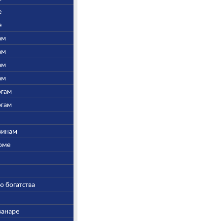
е
е
ам
ам
ам
ам
огам
огам
швинам
Соме
ю богатства
ванаре