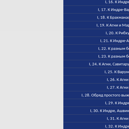
I, 16. К Индр
I, 17. К Индре-В
I, 18. К Брахмана
I, 19. К Агни и М
I, 20. К Рибх
I, 21. К Индре-
I, 22. К разным 
I, 23. К разным 
I, 24. К Агни, Савитар
I, 25. К Варун
I, 26. К Агни
I, 27. К Агни
I, 28. Обряд простого в
I, 29. К Индр
I, 30. К Индре, Ашви
I, 31. К Агни
I, 32. К Индр