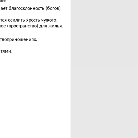
ши!
ает благосклонность (богов)
ся осилить ярость чужого!
ое (пространство) для жилья.
ртвоприношениях.
стями!