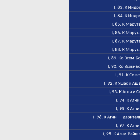
I, 83. К Индр
I, 84. К Индр
I, 85. К Марут
I, 86. К Марут
I, 87. К Марут
I, 88. К Марут
I, 89. Ко Всем-Б
I, 90. Ко Всем-Б
I, 91. К Соме
I, 92. К Ушас и А
I, 93. К Агни и 
I, 94. К Агни
I, 95. К Агни
I, 96. К Агни — дарител
I, 97. К Агни
I, 98. К Агни-Вайш