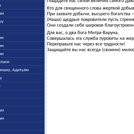
Пощадите нас силой величия самогó Дак
е
Кто для священного слова жертвой добыв
ам
При захвате добычи, высшего богатства –
(Наши) щедрые покровители пусть стремят
ру
Они создали себе широкое благоустроенн
Для вас, о два бога Митра-Варуна,
ам
Совершалась эта служба пурохиты на же
Переправьте нас через все трудности!
ам
Защищайте вы нас всегда (своими) мило
ам
спати
ьяману, Адитьям
ну
е
ам
ам