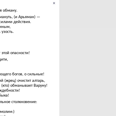
×
я обману.
мануть, (и Арьяман) —
силами действия.
умным,
 узость.
 этой опасности!
дити,
ющего богов, о сильные!
 (жрец) очистит алтарь,
 (кто) обманывает Варуну!
аждебности!
быка!
ельное столкновение:
 молим:)