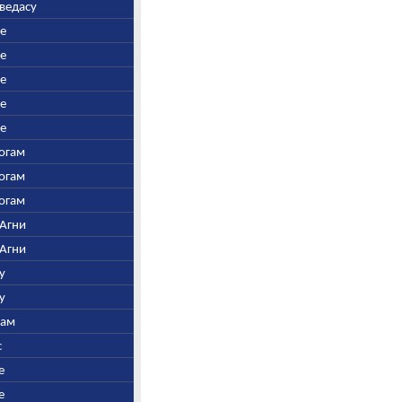
аведасу
ре
ре
ре
ре
ре
Богам
Богам
Богам
 Агни
 Агни
у
у
нам
с
е
е