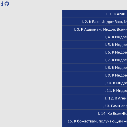
I, 1. К Агни
I, 2. К Ваю, Индре-Ваю,
I, 3. К Ашвинам, Индре, Всем
I, 4. К Индре
I, 5. К Индре
I, 6. К Индре
I, 7. К Индре
I, 8. К Индре
I, 9. К Индре
I, 10. К Индр
I, 11. К Индр
I, 12. К Агни
I, 13. Гимн-ап
I, 14. Ко Всем-Б
I, 15. К божествам, получающим ж