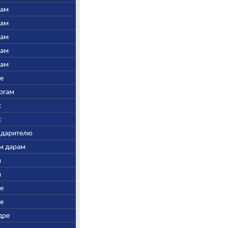
нам
нам
нам
нам
нам
ре
Богам
с
с
у дарителю
ым дарам
и
и
ре
ре
дре