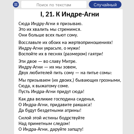
Случайный
I, 21. К Индре-Агни
Сюда Индру-Агни я призываю.
Это их хвалить мы стремимся.
Они больше всех пьют сому.
Восславьте их обоих на жертвоприношениях!
Индру-Агни украсьте, о мужи!
Воспойте их в песнях (размером) гаятри!
Эти двое — во славу Митре.
Индру-Агни — их мы зовем,
Двух любителей пить сому — на питье сомы:
Мы призываем (их двоих,) бывающих грозными,
Сюда, к выжатому соме.
Пусть Индра-Агни придут сюда!
Как два великие господина сиденья,
О Индра-Агни, придавите ракшаса!
Да будут бездетными атрины!
Силой этой истины бодрствуйте
Над приметным следом!
О Индра-Агни, даруйте запщту!