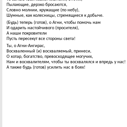
Пылающие, дерзко бросаются,
Словно молнии, кружащие (по небу),
Шумные, как колесницы, стремящиеся к добыче.
(Будь) теперь (готов), о Агни, чтобы помочь нам
И одарить настойчивого (просителя),
А наши покровители
Пусть пересекут все стороны света!
Ты, о Агни-Ангирас,
Восхваленный (и) восхваляемый, принеси,
О хотар, богатство, превосходящее могучих,
Нам и восхвалителям, чтобы ты восхвалялся и впредь у нас!
А также будь (готов) усилить нас в боях!