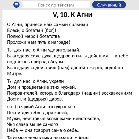
Случайный
V, 10. К Агни
О Агни, принеси нам самый сильный
Блеск, о богатый (бог)!
Полной мерой богатства
Проложи нам путь к награде!
Ты для нас, о Агни удивительный,
Благодаря силе духа, щедрости силы действия — в тебе
поднялась природа Асуры –
Благодаря содействию (нам) достоин жертв, подобно
Митре.
Ты для нас, о Агни, укрепи
Дом и процветание этих мужей,
Покровителей, которые благодаря (нашим) восхвалениям
Достигли (щедрых) даров.
(Те,) о яркий Агни, что украшают
Песни для тебя, даря коней,
Мужи, неистовые вспышками неистовства,
Чья слава выше самого́
Неба — она говорит сама о себе...
Те самые твои языки пламени, о Агни,