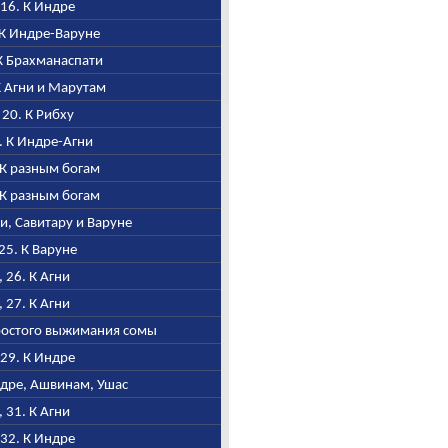
, 16. К Индре
. К Индре-Варуне
 К Брахманаспати
 К Агни и Марутам
, 20. К Рибху
1. К Индре-Агни
. К разным богам
. К разным богам
гни, Савитару и Варуне
 25. К Варуне
I, 26. К Агни
I, 27. К Агни
простого выжимания сомы
, 29. К Индре
Индре, Ашвинам, Ушас
I, 31. К Агни
, 32. К Индре