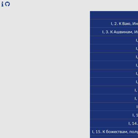
I, 2. К Ваю, 
I, 3. К Ашвинам, 
I
I
I
I
I
I
I
I
I,
I, 1
I, 15. К божествам, п