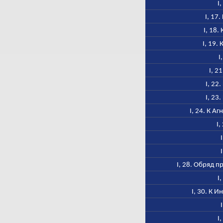
I
I, 17
I, 18.
I, 19.
I
I, 2
I, 22
I, 23
I, 24. К А
I,
I, 28. Обряд 
I
I, 30. К 
I