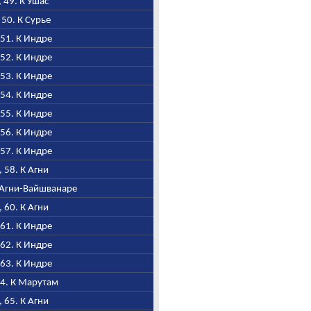
, 49. К Ушас
, 50. К Сурье
, 51. К Индре
, 52. К Индре
, 53. К Индре
, 54. К Индре
, 55. К Индре
, 56. К Индре
, 57. К Индре
I, 58. К Агни
К Агни-Вайшванаре
I, 60. К Агни
, 61. К Индре
, 62. К Индре
, 63. К Индре
64. К Марутам
I, 65. К Агни