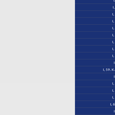
I
I
I
I
I
I
I
I
I
I, 59. 
I
I
I
I, 