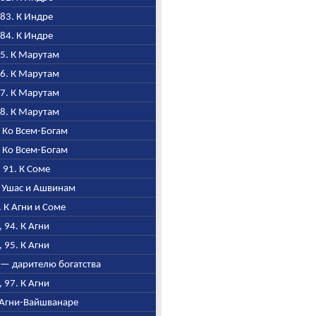
, 83. К Индре
, 84. К Индре
85. К Марутам
86. К Марутам
87. К Марутам
88. К Марутам
9. Ко Всем-Богам
0. Ко Всем-Богам
, 91. К Соме
 К Ушас и Ашвинам
3. К Агни и Соме
I, 94. К Агни
I, 95. К Агни
и — дарителю богатства
I, 97. К Агни
К Агни-Вайшванаре