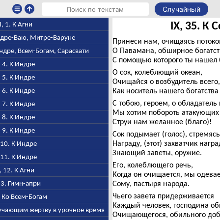
Случайный
IX, 35. К 
I, 1. К Агни
Индре-Ваю, Митре-Варуне
Принеси нам, очищаясь потоко
О Павамана, обширное богатст
Индре, Всем-Богам, Сарасвати
С помощью которого ты нашел б
, 4. К Индре
О сок, колеблющий океан,
, 5. К Индре
Очищайся о возбудитель всего,
, 6. К Индре
Как носитель нашего богатства
С тобою, героем, о обладатель 
, 7. К Индре
Мы хотим побороть атакующих 
, 8. К Индре
Струи нам желанное (благо)!
, 9. К Индре
Сок подымает (голос), стремясь
Награду, (этот) захватчик нагр
, 10. К Индре
Знающий заветы, оружие.
, 11. К Индре
Его, колеблющего речь,
I, 12. К Агни
Когда он очищается, мы одевае
 13. Гимн-апри
Сому, пастыря народа.
Чьего завета придерживается
4. Ко Всем-Богам
Каждый человек, господина об
олучающим жертву в урочное время
Очищающегося, обильного доб