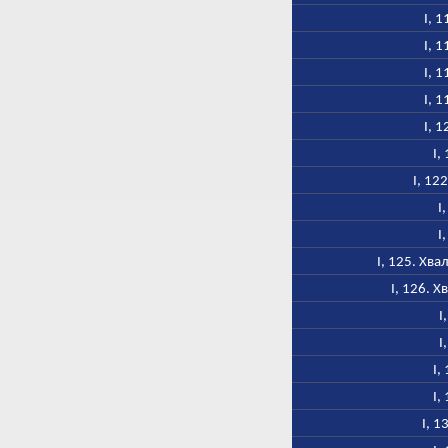
I, 
I, 
I, 
I, 
I, 
I,
I, 12
I
I
I, 125. Хв
I, 126. 
I
I
I,
I,
I, 1