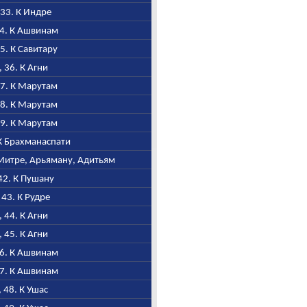
, 33. К Индре
34. К Ашвинам
35. К Савитару
I, 36. К Агни
37. К Марутам
38. К Марутам
39. К Марутам
 К Брахманаспати
, Митре, Арьяману, Адитьям
 42. К Пушану
, 43. К Рудре
I, 44. К Агни
I, 45. К Агни
46. К Ашвинам
47. К Ашвинам
, 48. К Ушас