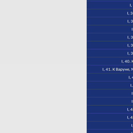
I
I, 
I, 
I, 
I, 
I, 
I, 40.
I, 41. К Варуне
I,
I
I, 
I, 
I