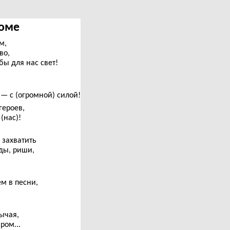
Соме
м,
во,
ы для нас свет!
 — с (огромной) силой!
героев,
(нас)!
 захватить
ады, риши,
м в песни,
ычая,
ром...