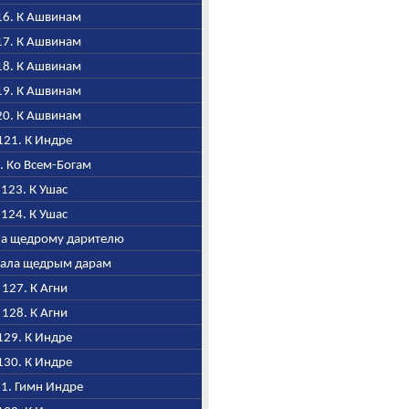
116. К Ашвинам
117. К Ашвинам
118. К Ашвинам
119. К Ашвинам
120. К Ашвинам
 121. К Индре
2. Ко Всем-Богам
, 123. К Ушас
, 124. К Ушас
ала щедрому дарителю
Хвала щедрым дарам
, 127. К Агни
, 128. К Агни
 129. К Индре
 130. К Индре
31. Гимн Индре