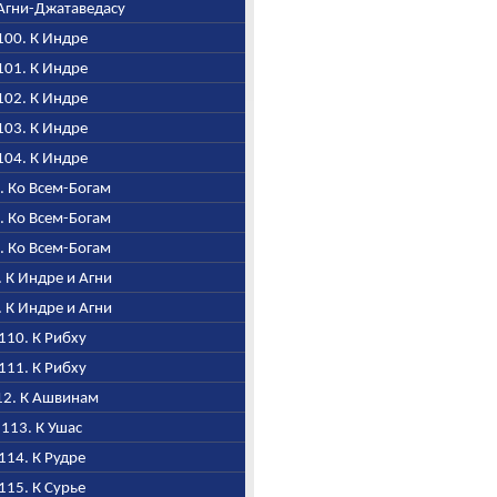
К Агни-Джатаведасу
 100. К Индре
 101. К Индре
 102. К Индре
 103. К Индре
 104. К Индре
5. Ко Всем-Богам
6. Ко Всем-Богам
7. Ко Всем-Богам
8. К Индре и Агни
9. К Индре и Агни
 110. К Рибху
 111. К Рибху
112. К Ашвинам
, 113. К Ушас
 114. К Рудре
 115. К Сурье