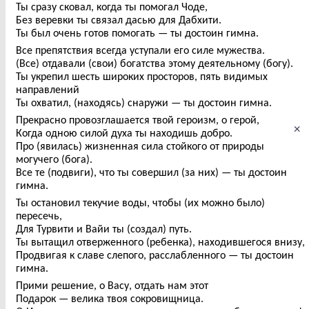
Ты сразу сковал, когда ты помогал Чоде,
Без веревки ты связал дасью для Дабхити.
Ты был очень готов помогать — ты достоин гимна.
Все препятствия всегда уступали его силе мужества.
(Все) отдавали (свои) богатства этому деятельному (богу).
Ты укрепил шесть широких просторов, пять видимых
направлений
Ты охватил, (находясь) снаружи — ты достоин гимна.
Прекрасно провозглашается твой героизм, о герой,
×
Когда одною силой духа ты находишь добро.
Про (явилась) жизненная сила стойкого от природы
могучего (бога).
Все те (подвиги), что ты совершил (за них) — ты достоин
гимна.
Ты остановил текучие воды, чтобы (их можно было)
пересечь,
Для Турвити и Вайи ты (создал) путь.
Ты вытащил отверженного (ребенка), находившегося внизу,
Продвигая к славе слепого, расслабленного — ты достоин
гимна.
Прими решение, о Васу, отдать нам этот
Подарок — велика твоя сокровищница.