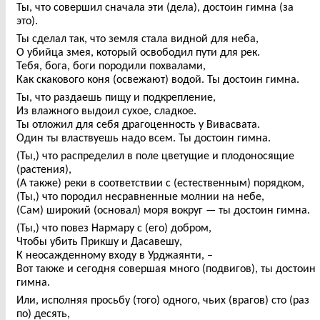
Ты, что совершил сначала эти (дела), достоин гимна (за
это).
Ты сделал так, что земля стала видной для неба,
О убийца змея, который освободил пути для рек.
Тебя, бога, боги породили похвалами,
Как скакового коня (освежают) водой. Ты достоин гимна.
Ты, что раздаешь пищу и подкрепление,
Из влажного выдоил сухое, сладкое.
Ты отложил для себя драгоценность у Вивасвата.
Один ты властвуешь надо всем. Ты достоин гимна.
(Ты,) что распределил в поле цветущие и плодоносящие
(растения),
(А также) реки в соответствии с (естественным) порядком,
(Ты,) что породил несравненные молнии на небе,
(Сам) широкий (основал) моря вокруг — ты достоин гимна.
(Ты,) что повез Нармару с (его) добром,
Чтобы убить Прикшу и Дасавешу,
К неосажденному входу в Урджаянти, –
Вот также и сегодня совершая много (подвигов), ты достоин
гимна.
Или, исполняя просьбу (того) одного, чьих (врагов) сто (раз
по) десять,