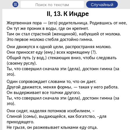
Случайный
II, 13. К Индре
Жертвенная пора — (его) родительница. Родившись от нее,
Он тут же проник в воды, где он крепнет.
Там он стал страстной (женщиной), набухшей от молока.
Это первое молоко стебля достойно гимна.
Они движутся к одной цели, распространяя молоко.
Они приносят еду (ему,) всех кормящему (?).
Общий путь (у вод,) стекающих вниз, чтобы следовать
(своему руслу).
Ты, что совершил сначала эти (дела), достоин гимна (за
это).
Один сопровождает словами то, что он дает.
Другой движется, меняя формы, — такая у него работа.
Он выдерживает все толчки другого.
Ты, что совершил сначала эти (дела), достоин гимна (за
это).
Они сидят, наделяя потомков изобилием, –
Спиной (сомы), выдающейся, как богатство, –для
приходящего.
Не грызя, он разжевывает клыками еду отца.