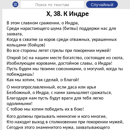
Случайный
X, 38. К Индре
В этом славном сражении, о Индра,
Среди нарастающего шума (битвы) поддержи нас для
захвата,
Когда в схватке за коров среди отважных, украшенных
кольцами (бойцов)
Во все стороны летят стрелы при покорении мужей!
Открой (и) на нашем месте богатство, состоящее из скота,
Изобилующее коровами, достойное славы, о Индра!
Пусть будем мы твоими союзниками, о могучий, когда ты
побеждаешь!
Как мы хотим, так сделай, о благой!
О многопрославленный, если даса или арья
Безбожный, о Индра, с нами замышляет сражаться,
Благодаря нам пусть будут враги для тебя легко
одолимыми!
С тобою мы хотим победить их в бою!
Кого должны призывать немногие и кого многие,
Кто находит выход в столкновении при покорении мужей,
Сегодня этого знаменитого мужа, захватывающего