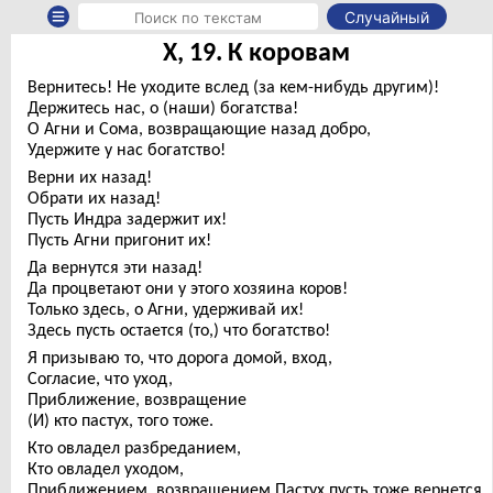
Случайный
X, 19. К коровам
Вернитесь! Не уходите вслед (за кем-нибудь другим)!
Держитесь нас, о (наши) богатства!
О Агни и Сома, возвращающие назад добро,
Удержите у нас богатство!
Верни их назад!
Обрати их назад!
Пусть Индра задержит их!
Пусть Агни пригонит их!
Да вернутся эти назад!
Да процветают они у этого хозяина коров!
Только здесь, о Агни, удерживай их!
Здесь пусть остается (то,) что богатство!
Я призываю то, что дорога домой, вход,
Согласие, что уход,
Приближение, возвращение
(И) кто пастух, того тоже.
Кто овладел разбреданием,
Кто овладел уходом,
Приближением, возвращением Пастух пусть тоже вернется.