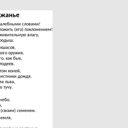
рджанье
хвалебными словами!
ожить (его) поклонением!
живительную влагу,
ародыш.
акшасов.
кого оружия.
, как бык,
лодеев.
том коней,
 вестники дождя.
а льва,
 тучу.
небо.
,
(своим) семенем.
земля,