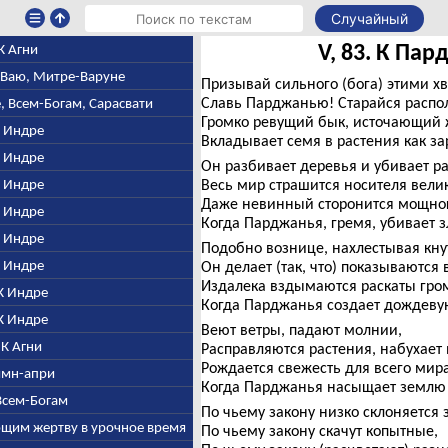
Случайный
V, 83. К Па
 К Агни
е-Ваю, Митре-Варуне
Призывай сильного (бога) этими 
Славь Парджанью! Старайся распол
е, Всем-Богам, Сарасвати
Громко ревущий бык, источающий 
 К Индре
Вкладывает семя в растения как з
 К Индре
Он разбивает деревья и убивает р
 К Индре
Весь мир страшится носителя вели
Даже невинный сторонится мощного
 К Индре
Когда Парджанья, гремя, убивает з
 К Индре
Подобно вознице, нахлестывая кну
 К Индре
Он делает (так, что) показываются
Издалека вздымаются раскаты гром
 К Индре
Когда Парджанья создает дождевую
 К Индре
Веют ветры, падают молнии,
. К Агни
Расправляются растения, набухает 
Рождается свежесть для всего мира
Гимн-апри
Когда Парджанья насыщает землю 
 Всем-Богам
По чьему закону низко склоняется 
ающим жертву в урочное время
По чьему закону скачут копытные,