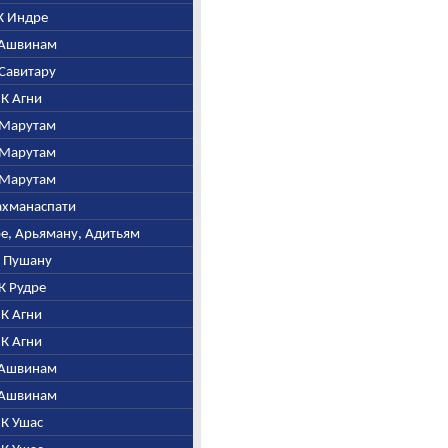
 К Индре
К Ашвинам
К Савитару
. К Агни
К Марутам
К Марутам
К Марутам
рахманаспати
тре, Арьяману, Адитьям
 К Пушану
 К Рудре
. К Агни
. К Агни
К Ашвинам
К Ашвинам
. К Ушас