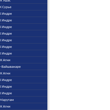
. К Ушас
 К Сурье
 К Индре
 К Индре
 К Индре
 К Индре
 К Индре
 К Индре
 К Индре
. К Агни
ни-Вайшванаре
. К Агни
 К Индре
 К Индре
 К Индре
К Марутам
. К Агни