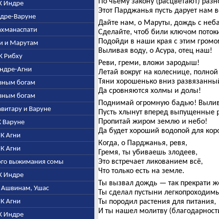
По чьему закону (расцветают) раз
 К Индре
Этот Парджанья пусть дарует нам 
Индре-Варуне
Дайте нам, о Маруты, дождь с неба
рахманаспати
Сделайте, чтоб били ключом поток
Подойди в наши края с этим громо
гни и Марутам
Выливая воду, о Асура, отец наш!
 К Рибху
Реви, греми, вложи зародыш!
 Индре-Агни
Летай вокруг на колеснице, полной
Тяни хорошенько вниз развязанны
разным богам
Да сровняются холмы и долы!
разным богам
Поднимай огромную бадью! Вылива
Савитару и Варуне
Пусть хлынут вперед выпущенные 
Пропитай жиром землю и небо!
 К Варуне
Да будет хороший водопой для кор
. К Агни
Когда, о Парджанья, ревя,
. К Агни
Гремя, ты убиваешь злодеев,
Это встречает ликованием всё,
того выжимания сомы
Что только есть на земле.
 К Индре
Ты вызвал дождь — так прекрати ж
е, Ашвинам, Ушас
Ты сделал пустыни легкопроходим
. К Агни
Ты породил растения для питания,
И ты нашел молитву (благодарности)
 К Индре