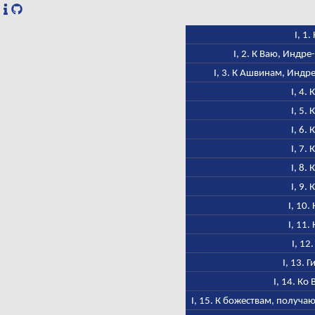
I, 1.
I, 2. К Ваю, Индр
I, 3. К Ашвинам, Индр
I, 4.
I, 5.
I, 6.
I, 7.
I, 8.
I, 9.
I, 10.
I, 11.
I, 12
I, 13. 
I, 14. Ко
I, 15. К божествам, получ