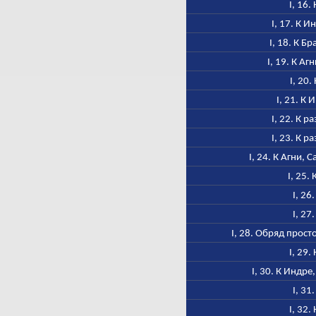
I, 16.
I, 17. К 
I, 18. К Б
I, 19. К А
I, 20.
I, 21. К
I, 22. К 
I, 23. К 
I, 24. К Агни, 
I, 25.
I, 26
I, 27
I, 28. Обряд прос
I, 29.
I, 30. К Индр
I, 31
I, 32.