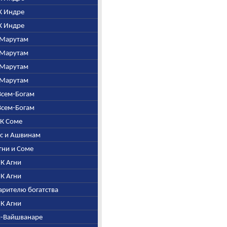
 К Индре
 К Индре
К Марутам
К Марутам
К Марутам
К Марутам
 Всем-Богам
 Всем-Богам
. К Соме
шас и Ашвинам
Агни и Соме
. К Агни
. К Агни
дарителю богатства
. К Агни
ни-Вайшванаре