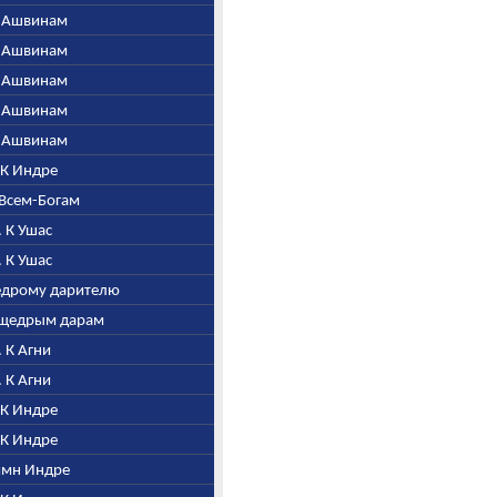
 К Ашвинам
 К Ашвинам
 К Ашвинам
 К Ашвинам
 К Ашвинам
. К Индре
о Всем-Богам
. К Ушас
. К Ушас
щедрому дарителю
а щедрым дарам
. К Агни
. К Агни
. К Индре
. К Индре
Гимн Индре