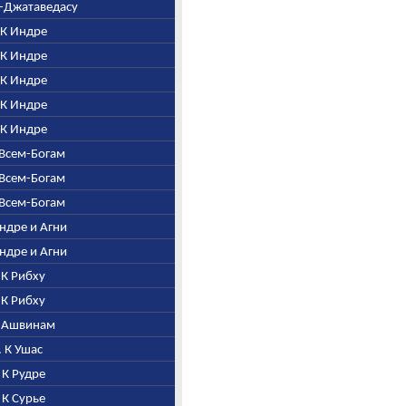
ни-Джатаведасу
. К Индре
. К Индре
. К Индре
. К Индре
. К Индре
о Всем-Богам
о Всем-Богам
о Всем-Богам
Индре и Агни
Индре и Агни
. К Рибху
. К Рибху
 К Ашвинам
. К Ушас
. К Рудре
. К Сурье