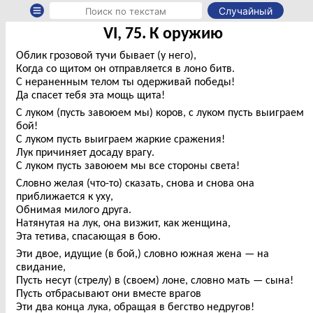
Случайный
VI, 75. К оружию
Облик грозовой тучи бывает (у него),
Когда со щитом он отправляется в лоно битв.
С нераненным телом ты одерживай победы!
Да спасет тебя эта мощь щита!
С луком (пусть завоюем мы) коров, с луком пусть выиграем
бой!
С луком пусть выиграем жаркие сражения!
Лук причиняет досаду врагу.
С луком пусть завоюем мы все стороны света!
Словно желая (что-то) сказать, снова и снова она
приближается к уху,
Обнимая милого друга.
Натянутая на лук, она визжит, как женщина,
Эта тетива, спасающая в бою.
Эти двое, идущие (в бой,) словно южная жена — на
свидание,
Пусть несут (стрелу) в (своем) лоне, словно мать — сына!
Пусть отбрасывают они вместе врагов
Эти два конца лука, обращая в бегство недругов!