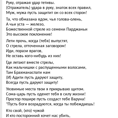
Руку, отражая удар тетивы.
(Отражатель) удара в руку, знаток всех правил,
Муж, мужа пусть защитит он со всех сторон!
Та, что обмазана ядом, чья голова-олень,
А чьи уста — железо,
Божественной стреле из семени Парджаньи
Это высокое поклонение!
Лети прочь, когда (тебя) выпустят,
О стрела, отточенная заговором!
Иди, порази врагов,
Не оставь кого-нибудь из них!
Где летают вместе стрелы,
Как мальчишки с распущенными волосами,
Там Брахманаспати нам
(И) Адити пусть даруют защиту,
Всегда пусть даруют защиту!
Уязвимые места твои я прикрываю щитом.
Сома-царь пусть оденет тебя в силу жизни!
Простор пошире пусть создаст тебе Варуна!
"Пусть боги возрадуются, когда ты побеждаешь!
Кто свой, (кто) чужой
И кто посторонний хочет нас убить,