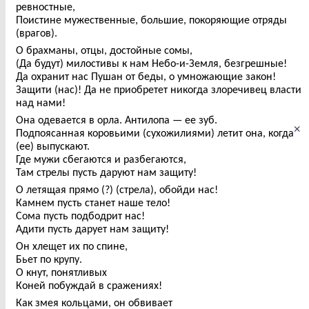
ревностные,
Поистине мужественные, большие, покоряющие отряды
(врагов).
О брахманы, отцы, достойные сомы,
(Да будут) милостивы к нам Небо-и-Земля, безгрешные!
Да охранит нас Пушан от беды, о умножающие закон!
Защити (нас)! Да не приобретет никогда злоречивец власти
над нами!
Она одевается в орла. Антилопа — ее зуб.
×
Подпоясанная коровьими (сухожилиями) летит она, когда
(ее) выпускают.
Где мужи сбегаются и разбегаются,
Там стрелы пусть даруют нам защиту!
О летящая прямо (?) (стрела), обойди нас!
Камнем пусть станет наше тело!
Сома пусть подбодрит нас!
Адити пусть дарует нам защиту!
Он хлещет их по спине,
Бьет по крупу.
О кнут, понятливых
Коней побуждай в сражениях!
Как змея кольцами, он обвивает