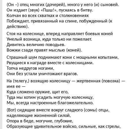
(Он –) отец многих (дочерей), много у него (и) сыновей.
Он издает (звук) «Пшш!», пускаясь в битву.
Колчан во всех схватках и столкновениях
Побеждает, привязанный на спине, побужденный (к
действию).
Стоя на колеснице, вперед направляет боевых коней
Умелый возница, куда только ни пожелает.
Дивитесь величию поводьев.
Вожжи сзади правят мыслью (коней).
Страшный шум поднимают кони с мощными копытами,
Рвущиеся к награде вместе с колесницами.
Топча недругов ногами,
Они без устали уничтожают врагов.
На (телегу,) возящую колесницу — жертвенная (повозка) —
имя ее —
Куда сложено оружие, щит его,
Туда мы хотим усадить могучую колесницу,
Мы, всегда настроенные благожелательно.
(Вот) сидящие вместе вокруг сладкого (сомы) отцы,
наделяющие жизненной силой,
Опора в беде, могучие, глубокие,
Образующие удивительное войско, сильные, как стрелы,