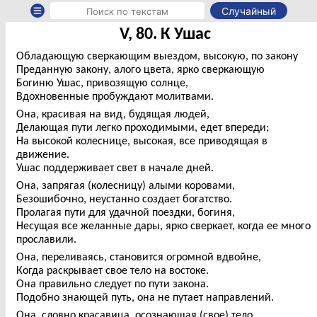
Случайный
V, 80. К Ушас
Обладающую сверкающим выездом, высокую, по закону
Преданную закону, алого цвета, ярко сверкающую
Богиню Ушас, привозящую солнце,
Вдохновенные пробуждают молитвами.
Она, красивая на вид, будящая людей,
Делающая пути легко проходимыми, едет впереди;
На высокой колеснице, высокая, все приводящая в
движение.
Ушас поддерживает свет в начале дней.
Она, запрягая (колесницу) алыми коровами,
Безошибочно, неустанно создает богатство.
Пролагая пути для удачной поездки, богиня,
Несущая все желанные дары, ярко сверкает, когда ее много
прославили.
Она, переливаясь, становится огромной вдвойне,
Когда раскрывает свое тело на востоке.
Она правильно следует по пути закона.
Подобно знающей путь, она не путает направлений.
Она, словно красавица, осознающая (свое) тело,