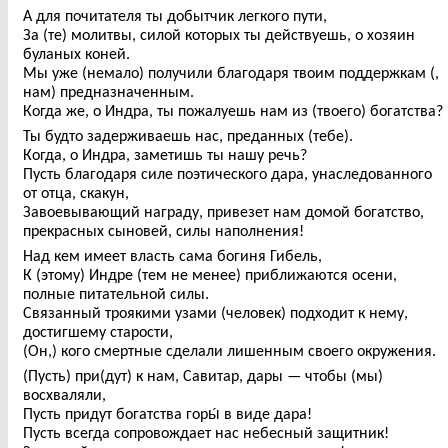
А для почитателя ты добытчик легкого пути,
За (те) молитвы, силой которых ты действуешь, о хозяин
буланых коней.
Мы уже (немало) получили благодаря твоим поддержкам (,
нам) предназначенным.
Когда же, о Индра, ты пожалуешь нам из (твоего) богатства?
Ты будто задерживаешь нас, преданных (тебе).
Когда, о Индра, заметишь ты нашу речь?
Пусть благодаря силе поэтического дара, унаследованного
от отца, скакун,
Завоевывающий награду, привезет нам домой богатство,
прекрасных сыновей, силы наполнения!
Над кем имеет власть сама богиня Гибель,
К (этому) Индре (тем не менее) приближаются осени,
полные питательной силы.
Связанный троякими узами (человек) подходит к нему,
достигшему старости,
(Он,) кого смертные сделали лишенным своего окружения.
(Пусть) при(дут) к нам, Савитар, дары — чтобы (мы)
восхваляли,
Пусть придут богатства горы́ в виде дара!
Пусть всегда сопровождает нас небесный защитник!