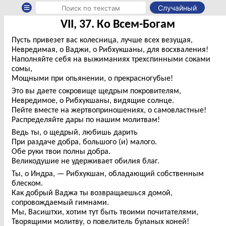
Случайный
VII, 37. Ко Всем-Богам
Пусть привезет вас колесница, лучше всех везущая,
Невредимая, о Ваджи, о Рибхукшаны, для восхваления!
Наполняйте себя на выжиманиях трехспинными соками
сомы,
Мощными при опьянении, о прекрасногубые!
Это вы даете сокровище щедрым покровителям,
Невредимое, о Рибхукшаны, видящие солнце.
Пейте вместе на жертвоприношениях, о самовластные!
Распределяйте дары по нашим молитвам!
Ведь ты, о щедрый, любишь дарить
При раздаче добра, большого (и) малого.
Обе руки твои полны добра.
Великодушие не удерживает обилия благ.
Ты, о Индра, — Рибхукшан, обладающий собственным
блеском.
Как добрый Ваджа ты возвращаешься домой,
сопровождаемый гимнами.
Мы, Васиштхи, хотим тут быть твоими почитателями,
Творящими молитву, о повелитель буланых коней!