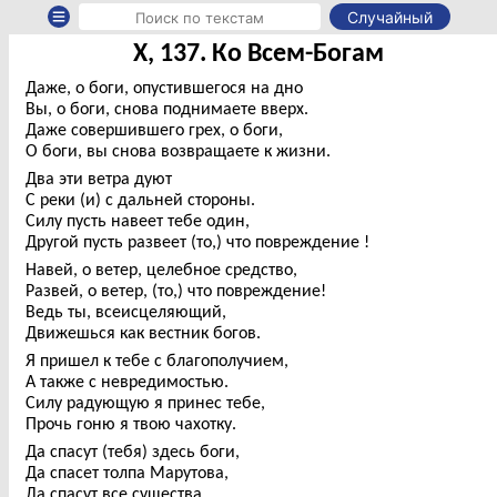
Случайный
X, 137. Ко Всем-Богам
Даже, о боги, опустившегося на дно
Вы, о боги, снова поднимаете вверх.
Даже совершившего грех, о боги,
О боги, вы снова возвращаете к жизни.
Два эти ветра дуют
С реки (и) с дальней стороны.
Силу пусть навеет тебе один,
Другой пусть развеет (то,) что повреждение !
Навей, о ветер, целебное средство,
Развей, о ветер, (то,) что повреждение!
Ведь ты, всеисцеляющий,
Движешься как вестник богов.
Я пришел к тебе с благополучием,
А также с невредимостью.
Силу радующую я принес тебе,
Прочь гоню я твою чахотку.
Да спасут (тебя) здесь боги,
Да спасет толпа Марутова,
Да спасут все существа,