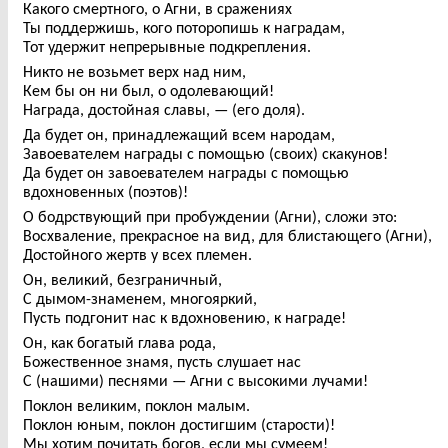
Какого смертного, о Агни, в сражениях
Ты поддержишь, кого поторопишь к наградам,
Тот удержит непрерывные подкрепления.
Никто не возьмет верх над ним,
Кем бы он ни был, о одолевающий!
Награда, достойная славы, — (его доля).
Да будет он, принадлежащий всем народам,
Завоевателем награды с помощью (своих) скакунов!
Да будет он завоевателем награды с помощью
вдохновенных (поэтов)!
О бодрствующий при пробуждении (Агни), сложи это:
Восхваление, прекрасное на вид, для блистающего (Агни),
Достойного жертв у всех племен.
Он, великий, безграничный,
С дымом-знаменем, многояркий,
Пусть подгонит нас к вдохновению, к награде!
Он, как богатый глава рода,
Божественное знамя, пусть слушает нас
С (нашими) песнями — Агни с высокими лучами!
Поклон великим, поклон малым.
Поклон юным, поклон достигшим (старости)!
Мы хотим почитать богов, если мы сумеем!