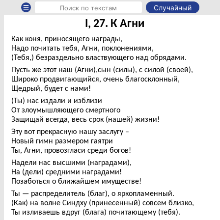
Случайный
I, 27. К Агни
Как коня, приносящего награды,
Надо почитать тебя, Агни, поклонениями,
(Тебя,) безраздельно властвующего над обрядами.
Пусть же этот наш (Агни),сын (силы), с силой (своей),
Широко продвигающийся, очень благосклонный,
Щедрый, будет с нами!
(Ты) нас издали и изблизи
От злоумышляющего смертного
Защищай всегда, весь срок (нашей) жизни!
Эту вот прекрасную нашу заслугу –
Новый гимн размером гаятри
Ты, Агни, провозгласи среди богов!
Надели нас высшими (наградами),
На (дели) средними наградами!
Позаботься о ближайшем имуществе!
Ты — распределитель (благ), о яркопламенный.
(Как) на волне Синдху (принесенный) совсем близко,
Ты изливаешь вдруг (блага) почитающему (тебя).