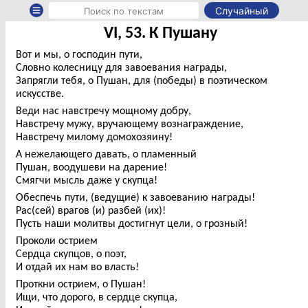
Случайный
VI, 53. К Пушану
Вот и мы, о господин пути,
Словно колесницу для завоевания награды,
Запрягли тебя, о Пушан, для (победы) в поэтическом
искусстве.
Веди нас навстречу мощному добру,
Навстречу мужу, вручающему вознаграждение,
Навстречу милому домохозяину!
А нежелающего давать, о пламенный
Пушан, воодушеви на дарение!
Смягчи мысль даже у скупца!
Обеспечь пути, (ведущие) к завоеванию награды!
Рас(сей) врагов (и) разбей (их)!
Пусть наши молитвы достигнут цели, о грозный!
Проколи острием
Сердца скупцов, о поэт,
И отдай их нам во власть!
Проткни острием, о Пушан!
Ищи, что дорого, в сердце скупца,