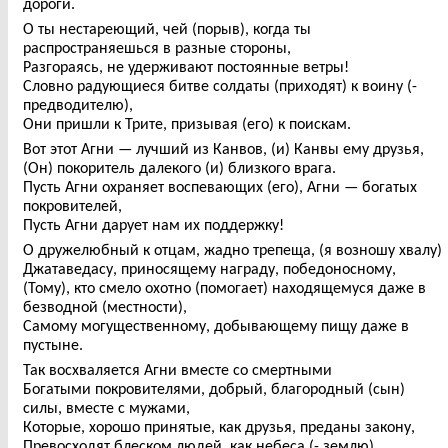
дороги.
О ты нестареющий, чей (порыв), когда ты
распространяешься в разные стороны,
Разгораясь, не удерживают постоянные ветры!
Словно радующиеся битве солдаты (приходят) к воину (-
предводителю),
Они пришли к Трите, призывая (его) к поискам.
Вот этот Агни — лучший из Канвов, (и) Канвы ему друзья,
(Он) покоритель далекого (и) близкого врага.
Пусть Агни охраняет воспевающих (его), Агни — богатых
покровителей,
Пусть Агни дарует нам их поддержку!
О дружелюбный к отцам, жадно трепеща, (я возношу хвалу)
Джатаведасу, приносящему награду, победоносному,
(Тому), кто смело охотно (помогает) находящемуся даже в
безводной (местности),
Самому могущественному, добывающему пищу даже в
пустыне.
Так восхваляется Агни вместе со смертными
Богатыми покровителями, добрый, благородный (сын)
силы, вместе с мужами,
Которые, хорошо принятые, как друзья, преданы закону,
Превосходят блеском людей, как небеса (- землю).