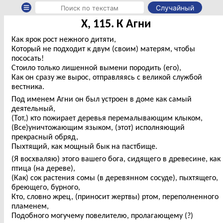
Случайный
X, 115. К Агни
Как ярок рост нежного дитяти,
Который не подходит к двум (своим) матерям, чтобы
пососать!
Стоило только лишенной вымени породить (его),
Как он сразу же вырос, отправляясь с великой службой
вестника.
Под именем Агни он был устроен в доме как самый
деятельный,
(Тот,) кто пожирает деревья перемалывающим клыком,
(Все)уничтожающим языком, (этот) исполняющий
прекрасный обряд,
Пыхтящий, как мощный бык на пастбище.
(Я восхваляю) этого вашего бога, сидящего в древесине, как
птица (на дереве),
(Как) сок растения сомы (в деревянном сосуде), пыхтящего,
бреющего, бурного,
Кто, словно жрец, (приносит жертвы) ртом, переполненного
пламенем,
Подобного могучему повелителю, пролагающему (?)