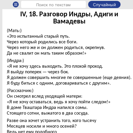
Случайный
IV, 18. Разговор Индры, Адиги и
Вамадевы
(Мать:)
«Это испытанный старый путь.
Через который родились все боги.
Через него же и он должен родиться, окрепнув.
Да не свалит он мать таким образом!»
(Индра:)
«Я не хочу здесь выходить. Это плохой проход.
Я выйду поперек — через бок.
Я должен совершить многие пе совершенные (еще деяния).
Я буду биться с одним, договариваться с другим».
(Рассказчик:)
Он смотрел вслед уходящей матери:
«Я не хочу оставаться, ведь я хочу пойти следом!»
В доме Тваштара Индра напился сомы.
Стоящего сотни, выжатого в два сосуда.
Разве она хочет устранить того, кого тысячу
Месяцев носили и много осеней?
Ведь нет ему подобного