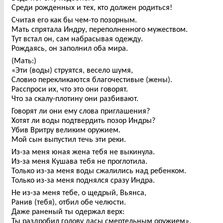
Среди рожденных и тех, кто должен родиться!
Считая его как бы чем-то позорным.
Мать спрятала Индру, переполненного мужеством.
Тут встал он, сам набрасывая одежду.
Рождаясь, он заполнил оба мира.
(Мать:)
«Эти (воды) струятся, весело шумя,
Словио перекликаются благочестивые (жены).
Расспроси их, что это они говорят.
Что за скалу-плотину они разбивают.
Говорят ли они ему слова приглашения?
Хотят ли воды подтвердить позор Индры?
Убив Вритру великим оружием.
Мой сын выпустил течь эти реки.
Из-за меня юная жена тебя не выкинула.
Из-за меня Кушава тебя не проглотила.
Только из-за меня воды сжалились над ребенком.
Только из-за меня поднялся сразу Индра.
Не из-за меня тебе, о щедрый, Вьянса,
Ранив (тебя), отбил обе челюсти.
Даже раненый ты одержал верх:
Ты раздробил голову дасы смертельным оружием».