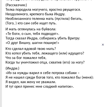
(Рассказчик:)
Телка породила могучего, яростно рвущегося.
Неодолимого, крепкого быка Индру.
Необлизанного теленка мать (пустила) бегать,
(Того, ) кто сам себе ищет путь.
И мать оглянулась на буйвола:
«Те боги, о сын, тебя подводят».
Тогда сказал Индра, собираясь убить Вритру:
«О друг Вишну, шагни пошире!»
×
Кто сделал вдовой твою мать?
Кто хотел убить тебя, лежащего (или) идущего?
Что за бог пожалел тебя,
Когда ты уничтожил отца, схватив (его) за ногу?
(Индра:)
«Из-за нужды варил я себе потроха собаки –
Я не нашел среди богов того, кто пожалел бы (меня):
Я видел, как жену не уважали.
И тут орел принес мне сладкий напиток».