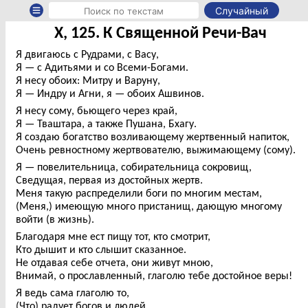
Случайный
X, 125. К Священной Речи-Вач
Я двигаюсь с Рудрами, с Васу,
Я — с Адитьями и со Всеми-Богами.
Я несу обоих: Митру и Варуну,
Я — Индру и Агни, я — обоих Ашвинов.
Я несу сому, бьющего через край,
Я — Тваштара, а также Пушана, Бхагу.
Я создаю богатство возливающему жертвенный напиток,
Очень ревностному жертвователю, выжимающему (сому).
Я — повелительница, собирательница сокровищ,
Сведущая, первая из достойных жертв.
Меня такую распределили боги по многим местам,
(Меня,) имеющую много пристанищ, дающую многому
войти (в жизнь).
Благодаря мне ест пищу тот, кто смотрит,
Кто дышит и кто слышит сказанное.
Не отдавая себе отчета, они живут мною,
Внимай, о прославленный, глаголю тебе достойное веры!
Я ведь сама глаголю то,
(Что) радует богов и людей.