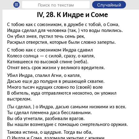
Случайный
IV, 28. К Индре и Соме
С тобою как с союзником, в дружбе с тобой, о Сома,
Ивдра сделал для человека (так, ) что воды полились.
Он убил змея, пустил течь семь рек,
Раскрыл отверстия, которые были словно заперты.
С тобою как с союзником Индра сдавил
Колесо солнца — с силой, сразу, о капля,
Катившееся по высокой спине (неба).
Отнят весь срок жизни у великого вредителя.
Убил Индра, спалил Агни, о капля,
Дасью еш;е до полудня в решающей схватке.
Много тысяч идущих словно по (своей) воле
В обитель, куда отправляются неохотно, он уложил
выстрелом.
(Ты сделал, ) о Индра, дасью самыми низкими из всех.
Ты сделал племена даса бесславными.
Вы оба угнетали, разбивали врагов.
Вы нашли возмездие с помощью смертельного оружия.
Такова истина, о щедрые. Тогда вы оба,
О Индра и Сома, взломали укрытие с конями