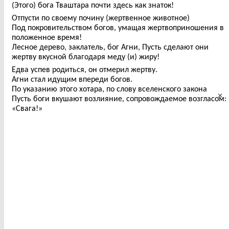
(Этого) бога Тваштара почти здесь как знаток!
Отпусти по своему почину (жертвенное животное)
Под покровительством богов, умащая жертвоприношения в
положенное время!
Лесное дерево, заклатель, бог Агни, Пусть сделают они
жертву вкусной благодаря меду (и) жиру!
Едва успев родиться, он отмерил жертву.
Агни стал идущим впереди богов.
По указанию этого хотара, по слову вселенского закона
×
Пусть боги вкушают возлияние, сопровождаемое возгласом:
«Свага!»