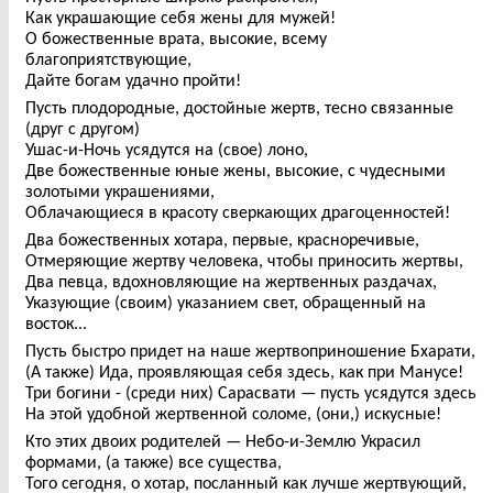
Как украшающие себя жены для мужей!
О божественные врата, высокие, всему
благоприятствующие,
Дайте богам удачно пройти!
Пусть плодородные, достойные жертв, тесно связанные
(друг с другом)
Ушас-и-Ночь усядутся на (свое) лоно,
Две божественные юные жены, высокие, с чудесными
золотыми украшениями,
Облачающиеся в красоту сверкающих драгоценностей!
Два божественных хотара, первые, красноречивые,
Отмеряющие жертву человека, чтобы приносить жертвы,
Два певца, вдохновляющие на жертвенных раздачах,
Указующие (своим) указанием свет, обращенный на
восток...
Пусть быстро придет на наше жертвоприношение Бхарати,
(А также) Ида, проявляющая себя здесь, как при Манусе!
Три богини - (среди них) Сарасвати — пусть усядутся здесь
На этой удобной жертвенной соломе, (они,) искусные!
Кто этих двоих родителей — Небо-и-Землю Украсил
формами, (а также) все существа,
Того сегодня, о хотар, посланный как лучше жертвующий,