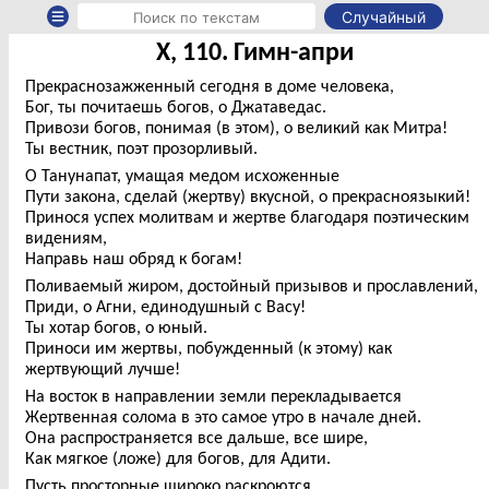
Случайный
X, 110. Гимн-апри
Прекраснозажженный сегодня в доме человека,
Бог, ты почитаешь богов, о Джатаведас.
Привози богов, понимая (в этом), о великий как Митра!
Ты вестник, поэт прозорливый.
О Танунапат, умащая медом исхоженные
Пути закона, сделай (жертву) вкусной, о прекрасноязыкий!
Принося успех молитвам и жертве благодаря поэтическим
видениям,
Направь наш обряд к богам!
Поливаемый жиром, достойный призывов и прославлений,
Приди, о Агни, единодушный с Васу!
Ты хотар богов, о юный.
Приноси им жертвы, побужденный (к этому) как
жертвующий лучше!
На восток в направлении земли перекладывается
Жертвенная солома в это самое утро в начале дней.
Она распространяется все дальше, все шире,
Как мягкое (ложе) для богов, для Адити.
Пусть просторные широко раскроются,