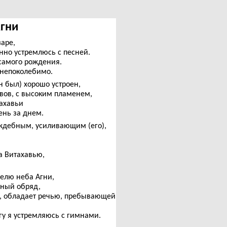
Агни
аре,
енно устремлюсь с песней.
 самого рождения.
 непоколебимо.
н был) хорошо устроен,
ывов, с высоким пламенем,
ахавьи
нь за днем.
аждебным, усиливающим (его),
а Витахавью,
елю неба Агни,
сный обряд,
т), обладает речью, пребывающей
огу я устремляюсь с гимнами.