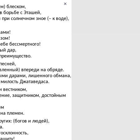
×
им) блеском,
в борьбе с Эташей,
при солнечном зное (– к воде),
вами!
азом!
ебе бессмертного!
ный дар,
 преимущество.
песней,
ленный) впереди на обряде.
ными дарами, лишенного обмана,
милость Джатаведаса.
и вестником,
ение, защитником, достойным
ем
на племен.
ругих: (богов и людей),
а.
осклонность,
защиту!