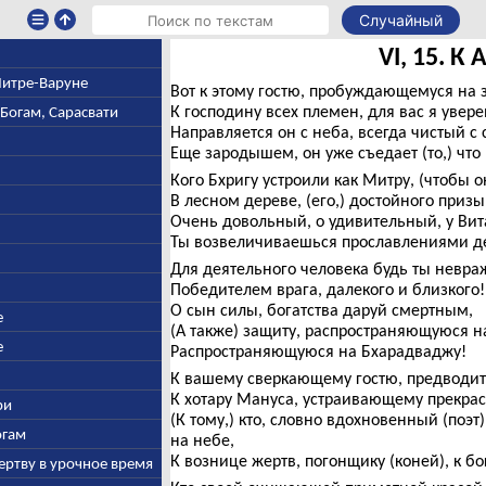
Случайный
VI, 15. К 
 Митре-Варуне
Вот к этому гостю, пробуждающемуся на з
К господину всех племен, для вас я увер
-Богам, Сарасвати
Направляется он с неба, всегда чистый с
Еще зародышем, он уже съедает (то,) что
Кого Бхригу устроили как Митру, (чтобы о
В лесном дереве, (его,) достойного приз
Очень довольный, о удивительный, у Вит
Ты возвеличиваешься прославлениями де
Для деятельного человека будь ты невр
Победителем врага, далекого и близкого!
О сын силы, богатства даруй смертным,
е
(А также) защиту, распространяющуюся н
е
Распространяющуюся на Бхарадваджу!
К вашему сверкающему гостю, предводит
К хотару Мануса, устраивающему прекра
ри
(К тому,) кто, словно вдохновенный (поэ
огам
на небе,
К вознице жертв, погонщику (коней), к б
ертву в урочное время