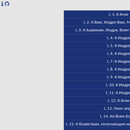
I, 1. К Агни
I, 2. К Ваю, Индре-Ваю,
I, 3. К Ашвинам, Индре, Всем
I, 4. К Индре
I, 5. К Индре
I, 6. К Индре
I, 7. К Индре
I, 8. К Индре
I, 9. К Индре
I, 10. К Индр
I, 11. К Индр
I, 12. К Агни
I, 13. Гимн-ап
I, 14. Ко Всем-Б
I, 15. К божествам, получающим ж