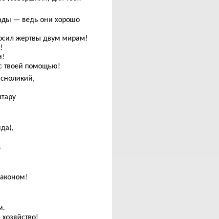
ады — ведь они хорошо
носил жертвы двум мирам!
!
и!
 с твоей помощью!
асноликий,
итару
да),
.
законом!
м.
хозяйство!