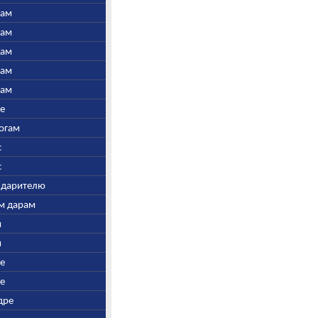
нам
нам
нам
нам
нам
ре
Богам
с
с
у дарителю
ым дарам
и
и
ре
ре
дре