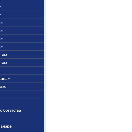
е
е
ам
ам
ам
ам
огам
огам
швинам
Соме
ю богатства
ванаре