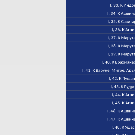
I, 33. К Индр
I, 34. К Ашвин
I, 35. К Савита
I, 36. К Агни
I, 37. К Марут
I, 38. К Марут
I, 39. К Марут
I, 40. К Брахмана
I, 41. К Варуне, Митре, Ар
I, 42. К Пуша
I, 43. К Рудр
I, 44. К Агни
I, 45. К Агни
I, 46. К Ашвин
I, 47. К Ашвин
I, 48. К Ушас