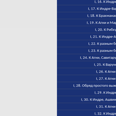
I, 16. К Индр
I, 17. К Индре-В
I, 18. К Брахмана
I, 19. К Агни и М
I, 20. К Рибх
I, 21. К Индре-
I, 22. К разным 
I, 23. К разным 
I, 24. К Агни, Савитар
I, 25. К Варун
I, 26. К Агни
I, 27. К Агни
I, 28. Обряд простого в
I, 29. К Индр
I, 30. К Индре, Ашви
I, 31. К Агни
I, 32. К Индр