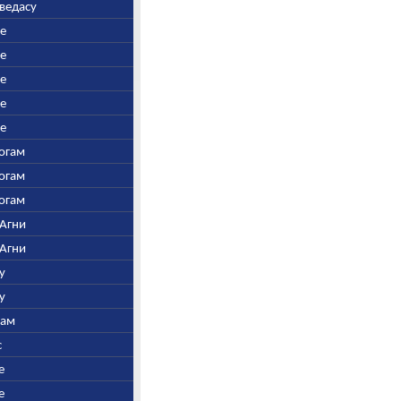
аведасу
ре
ре
ре
ре
ре
Богам
Богам
Богам
 Агни
 Агни
у
у
нам
с
е
е