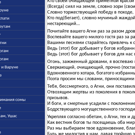
Кто своей очищающей приметной красой
е
(Всегда) сиял на земле, словно зори (сво
аруне
Словно торжествующий победу в походе, 
Кто под(бегает), словно мучимый жаждой 
спати
нестареющий...
арутам
Почитайте вашего Агни раз за разом дро
у
Воспевайте вашего милого гостя раз за р
Вашими песнями старайтесь привлечь к с
Агни
Ведь (этот) бог добывает у богов избран
богам
Ведь (этот) бог добывает у богов для нас
богам
Огонь, зажженный дровами, я воспеваю 
у и Варуне
Сверкающий, очищающий, прочно (постав
Вдохновенного хотара, богатого избран
е
Поэта просим мы словами, приносящими 
Тебя, бессмертного, о Агни, они поставил
Отвозящим жертвы из поколения в покол
призывов.
ыжимания сомы
И боги, и смертные усадили с поклонени
е
Бодрствующего могущественного господи
нам, Ушас
Укрепляя согласно обетам, о Агни, тех и д
Как вестник богов ты посещаешь оба мир
Раз мы выбираем твое вдохновение, благ
е
Будь же милостив к нам, давая тройную 