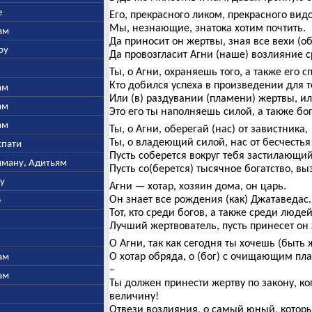
е
Его, прекрасного ликом, прекрасного ви
Мы, незнающие, знатока хотим почтить.
ам
Да приносит он жертвы, зная все вехи (о
ру
Да провозгласит Агни (наше) возлияние 
Ты, о Агни, охраняешь того, а также его с
Кто добился успеха в произведении для те
ам
Или (в) раздувании (пламени) жертвы, ил
ам
Это его ты наполняешь силой, а также бо
ам
Ты, о Агни, оберегай (нас) от завистника,
Ты, о владеющий силой, нас от бесчестья
спати
Пусть соберется вокруг тебя застилающий
ьяману, Адитьям
Пусть со(берется) тысячное богатство, в
ну
Агни — хотар, хозяин дома, он царь.
Он знает все рождения (как) Джатаведас.
е
Тот, кто среди богов, а также среди люде
Лучший жертвователь, пусть принесет он 
О Агни, так как сегодня ты хочешь (быть
О хотар обряда, о (бог) с очищающим пл
ам
–
ам
Ты должен принести жертву по закону, ко
величину!
Отвези возлияния, о самый юный, которы