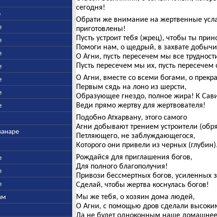
сегодня!
е
Обрати же внимание на жертвенные усл
е
приготовлены!
Пусть устроит тебя (жрец), чтобы ты при
е
Помоги нам, о щедрый, в захвате добычи
е
О Агни, пусть пересечем мы все трудност
Пусть пересечем мы их, пусть пересечем
е
О Агни, вместе со всеми богами, о прекр
е
Первым сядь на лоно из шерсти,
е
Образующее гнездо, полное жира! К Сав
Веди прямо жертву для жертвователя!
е
Подобно Атхарвану, этого самого
Агни добывают трением устроители (обря
ванаре
Петляющего, не заблуждающегося,
Которого они привели из черных (глубин)
Рождайся для приглашения богов,
е
Для полного благополучия!
е
Привози бессмертных богов, усиленных 
е
Сделай, чтобы жертва коснулась богов!
Мы же тебя, о хозяин дома людей,
ам
О Агни, с помощью дров сделали высоки
Да не будет одноконным наше домашнее 