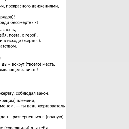
дом, прекрасного движениями,
брядов)!
среди бессмертных!
пасаешь,
бя, поэта, о герой,
и в исходе (жертвы).
гатством.
!
 дым вокруг (твоего) места,
ызывающее зависть!
й
жертву, соблюдая закон!
 жрецом) племени,
аменем, — ты ведь жертвователь
гда ты развернешься в (полную)
е (совершили) для тебя