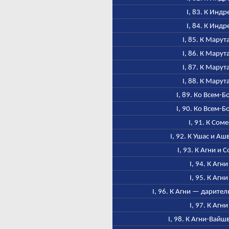
I, 83. К Индр
I, 84. К Индр
I, 85. К Марут
I, 86. К Марут
I, 87. К Марут
I, 88. К Марут
I, 89. Ко Всем-Б
I, 90. Ко Всем-Б
I, 91. К Соме
I, 92. К Ушас и А
I, 93. К Агни и 
I, 94. К Агни
I, 95. К Агни
I, 96. К Агни — дарител
I, 97. К Агни
I, 98. К Агни-Вайш