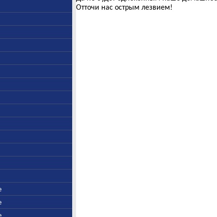
Отточи нас острым лезвием!
е
е
е