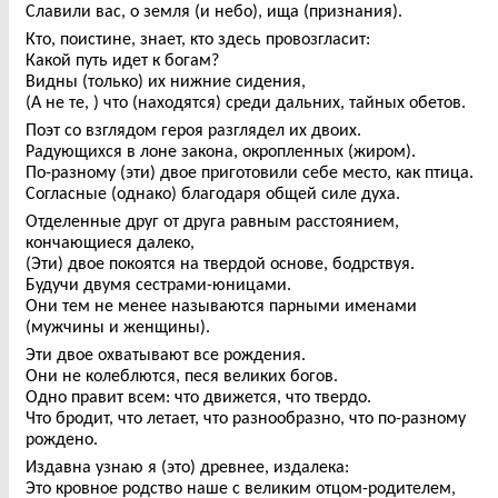
Славили вас, о земля (и небо), ища (признания).
Кто, поистине, знает, кто здесь провозгласит:
Какой путь идет к богам?
Видны (только) их нижние сидения,
(А не те, ) что (находятся) среди дальних, тайных обетов.
Поэт со взглядом героя разглядел их двоих.
Радующихся в лоне закона, окропленных (жиром).
По-разному (эти) двое приготовили себе место, как птица.
Согласные (однако) благодаря общей силе духа.
Отделенные друг от друга равным расстоянием,
кончающиеся далеко,
(Эти) двое покоятся на твердой основе, бодрствуя.
Будучи двумя сестрами-юницами.
Они тем не менее называются парными именами
(мужчины и женщины).
Эти двое охватывают все рождения.
Они не колеблются, песя великих богов.
Одно правит всем: что движется, что твердо.
Что бродит, что летает, что разнообразно, что по-разному
рождено.
Издавна узнаю я (это) древнее, издалека:
Это кровное родство наше с великим отцом-родителем,