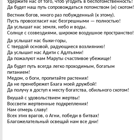
Удержите нас от того, чтоб угодить в беспотомственность!
Да будет наш путь сопровождаться потомством (и) скотом!
Вестник богов, много раз побужденный (к этому).
Пусть провозгласит нас безгрешными — полностью!
Да услышат нас земля, небо и воды.
Солнце с созвездиями, широкое воздушное пространство!
Да услышат нас быки-горы,
С твердой основой, радующиеся возлиянию!
Да услышит нас Адити с Адлтьями!
Да пожалуют нам Маруты счастливое убежище!
Да будет путь всегда легко проходимым, богатым
питанием!
Медом, о боги, пропитайте растения!
Да не пренебрежет Бхага моей дружбой!
Да получу я доступ к месту богатства, обильного скотом!
Вкушай с удовольствием жертвы!
Воссвети жертвенные подкрепления!
Нам отмерь славу!
Всех этих врагов, о Агни, победи в битвах!
Благожелательный освещай нам все дни!