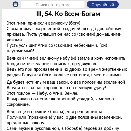
Случайный
III, 54. Ко Всем-Богам
Этот гимн принесли великому (богу).
Связанному с жертвенной раздачей, всегда достойному
призыва. Пусть услышит он нас со (своими) домашними
ликами.
Пусть услышит Агни со (своими) небесными, (он)
неутомимый!
Великий (гимн) великому небу (и) земле я хочу исполнить.
Бродит мое желание в поисках, предвкушая.
Ведь это при прославлении их двоих во время жертвенных
раздач Радуются боги, полные почтения, вместе с ними.
Да будет нстинпым ваш закон, о две половины вселенной!
Вступитесь за нас хорошенько на великую удачу!
Этот поклон — Небу, о Агни, Земле.
Я выражаю почтение жертвенной усладой, я молю о
сокровище.
Ведь еще и прежние (поэты), чья речь истинна.
Получили (признание) у вас, о две половины вселенной,
преданные закону.
Сами мужи в рукопашной, в (борьбе) героев за добычу