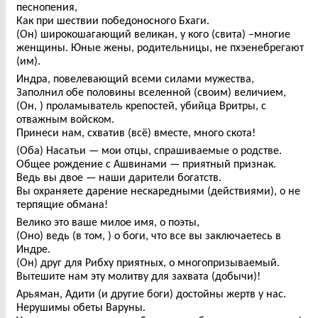
песнопения,
Как при шествии победоносного Бхаги.
(Он) широкошагающий великан, у кого (свита) –многие
женщины. Юные жены, родительницы, не пхэенебрегают
(им).
Индра, повелевающий всеми силами мужества,
Заполнил обе половины вселенной (своим) величием,
(Он, ) проламыватель крепостей, убийца Вритры, с
отважным войском.
Принеси нам, схватив (всё) вместе, много скота!
(Оба) Насатьи — мои отцы, спрашиваемые о родстве.
Общее рождение с Ашвинами — приятный признак.
Ведь вы двое — наши дарители богатств.
Вы охраняете дарение нескаредными (действиями), о не
терпящие обмана!
Велико это ваше милое имя, о поэты,
(Оно) ведь (в том, ) о боги, что все вы заключаетесь в
Индре.
(Он) друг для Рибху приятных, о многопризываемый.
Вытешите нам эту молитву для захвата (добычи)!
Арьяман, Адити (и другие боги) достойны жертв у нас.
Нерушимы обеты Варуны.