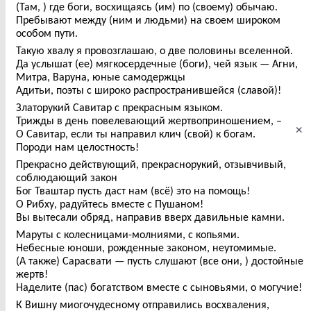
(Там, ) где боги, восхищаясь (им) по (своему) обычаю.
Пребывают между (ним и людьми) на своем широком
особом пути.
Такую хвалу я провозглашаю, о две половины вселенной.
Да услышат (ее) мягкосердечные (боги), чей язык — Агни,
Митра, Варуна, юные самодержцы
Адитьи, поэты с широко распространившейся (славой)!
Златорукий Савитар с прекрасным языком.
Трижды в день повелевающий жертвоприношением, –
×
О Савитар, если ты направил клич (свой) к богам.
Породи нам целостность!
Прекрасно действующий, прекраснорукий, отзывчивый,
соблюдающий закон
Бог Тваштар пусть даст нам (всё) это на помощь!
О Рибху, радуйтесь вместе с Пушаном!
Вы вытесали обряд, направив вверх давильные камни.
Маруты с колесницами-молниями, с копьями.
Небесные юноши, рожденные законом, неутомимые.
(А также) Сарасвати — пусть слушают (все они, ) достойные
жертв!
Наделите (пас) богатством вместе с сыновьями, о могучие!
К Вишну миогочудесному отправились восхваления,