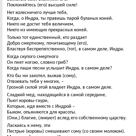
Поклоняйтесь (его) высшей силе!
Нет колесничего лучше тебя,
Когда, о Индра, ты правишь парой буланых коней.
Никто не достиг тебя величием,
Никто из имеющих прекрасных коней.
Только тот единственный, кто раздает
Добро смертному, почитающему (его),
Властвуя беспрепятственно, (тот), в самом деле, Индра.
Когда скупого смертного
Он пнет ногою, словно гриб?
Когда паши песни услышит Индра, в самом деле?
Кто бы ни захотел, выжав (сому),
Отвоевать тебя у многих, –
Грозной силой этой владеет Индра, в самом деле.
Сладкий мед, находящийся в самой середине,
Пьют коровы-гаури,
Которые, идя вместе с Индрой –
Быком, опьяняются для красоты.
(Они,) благие, (ликуют) вслед его собственному царству.
Ласкаясь к нему, эти
Пестрые (коровы) смешивают сому (со своим молоком).