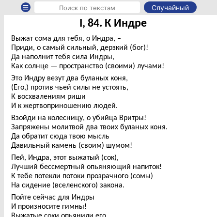
Случайный
I, 84. К Индре
Выжат сома для тебя, о Индра, –
Приди, о самый сильный, дерзкий (бог)!
Да наполнит тебя сила Индры,
Как солнце — пространство (своими) лучами!
Это Индру везут два буланых коня,
(Его,) против чьей силы не устоять,
К восхвалениям риши
И к жертвоприношению людей.
Взойди на колесницу, о убийца Вритры!
Запряжены молитвой два твоих буланых коня.
Да обратит сюда твою мысль
Давильный камень (своим) шумом!
Пей, Индра, этот выжатый (сок),
Лучший бессмертный опьяняющий напиток!
К тебе потекли потоки прозрачного (сомы)
На сидение (вселенского) закона.
Пойте сейчас для Индры
И произносите гимны!
Выжатые соки опьянили его.