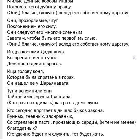
Милые дойные коровы Индры
Погоняют (его) дубину-пращу.
(Они,) благие, (ликуют) вслед его собственному царству.
Они, прозорливые, чтут
Поклонением его силу.
Они следуют его многочисленным
Заветам, чтобы быть его первой мыслью.
(Они,) благие, (ликуют) вслед его собственному царству.
Индра костями Дадхьянча
×
Беспрепятственно убил
Девяносто девять врагов.
Ища голову коня,
Которая была спрятана в горах,
Он нашел ее у Шарьянавата.
Тут и вспомнили они
Тайное имя коровы Тваштара,
(Которая находилась) как раз в доме луны.
Кто сегодня впрягает в дышло быков закона,
Буйных, гневных, злонравных,
Со стрелами в пасти, пронзающих сердца́, (и тем не менее)
благодатных?
Кто удачно будет им служить, тот будет жить.