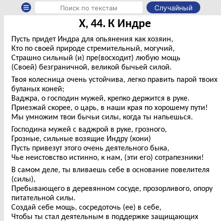
Случайный
X, 44. К Индре
Пусть придет Индра для опьянения как хозяин,
Кто по своей природе стремительный, могучий,
Страшно сильный (и) пре(восходит) любую мощь
(Своей) безграничной, великой бычьей силой.
Твоя колесница очень устойчива, легко править парой твоих
буланых коней;
Ваджра, о господин мужей, крепко держится в руке.
Приезжай скорее, о царь, в наши края по хорошему пути!
Мы умножим твои бычьи силы, когда ты напьешься.
Господина мужей с ваджрой в руке, грозного,
Грозные, сильные возящие Индру (кони)
Пусть привезут этого очень деятельного быка,
Чье неистовство истинно, к нам, (эти его) сотрапезники!
В самом деле, ты вливаешь себе в основание повелителя
(силы),
Пребывающего в деревянном сосуде, прозорливого, опору
питательной силы.
Создай себе мощь, сосредоточь (ее) в себе,
Чтобы ты стал деятельным в поддержке защищающих