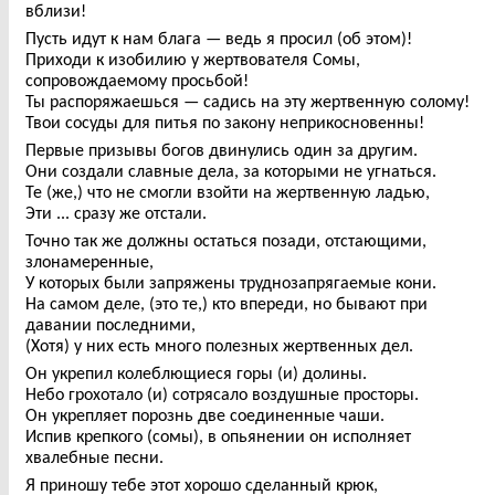
вблизи!
Пусть идут к нам блага — ведь я просил (об этом)!
Приходи к изобилию у жертвователя Сомы,
сопровождаемому просьбой!
Ты распоряжаешься — садись на эту жертвенную солому!
Твои сосуды для питья по закону неприкосновенны!
Первые призывы богов двинулись один за другим.
Они создали славные дела, за которыми не угнаться.
Те (же,) что не смогли взойти на жертвенную ладью,
Эти ... сразу же отстали.
Точно так же должны остаться позади, отстающими,
злонамеренные,
У которых были запряжены труднозапрягаемые кони.
На самом деле, (это те,) кто впереди, но бывают при
давании последними,
(Хотя) у них есть много полезных жертвенных дел.
Он укрепил колеблющиеся горы (и) долины.
Небо грохотало (и) сотрясало воздушные просторы.
Он укрепляет порознь две соединенные чаши.
Испив крепкого (сомы), в опьянении он исполняет
хвалебные песни.
Я приношу тебе этот хорошо сделанный крюк,