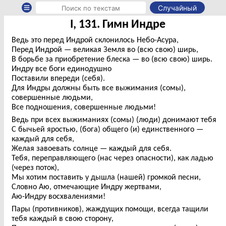
Случайный
I, 131. Гимн Индре
Ведь это перед Индрой склонилось Небо-Асура,
Перед Индрой — великая Земля во (всю свою) ширь,
В борьбе за приобретение блеска — во (всю свою) ширь.
Индру все боги единодушно
Поставили впереди (себя).
Для Индры должны быть все выжимания (сомы),
совершенные людьми,
Все подношения, совершенные людьми!
Ведь при всех выжиманиях (сомы) (люди) донимают тебя
С бычьей яростью, (бога) общего (и) единственного —
каждый для себя,
Желая завоевать солнце — каждый для себя.
Тебя, переправляющего (нас через опасности), как ладью
(через поток),
Мы хотим поставить у дышла (нашей) громкой песни,
Словно Аю, отмечающие Индру жертвами,
Аю-Индру восхвалениями!
Пары (противников), жаждущих помощи, всегда тащили
тебя каждый в свою сторону,