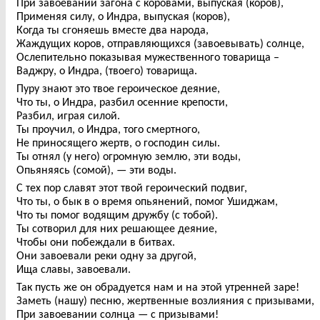
При завоевании загона с коровами, выпуская (коров),
Применяя силу, о Индра, выпуская (коров),
Когда ты сгоняешь вместе два народа,
Жаждущих коров, отправляющихся (завоевывать) солнце,
Ослепительно показывая мужественного товарища –
Ваджру, о Индра, (твоего) товарища.
Пуру знают это твое героическое деяние,
Что ты, о Индра, разбил осенние крепости,
Разбил, играя силой.
Ты проучил, о Индра, того смертного,
Не приносящего жертв, о господин силы.
Ты отнял (у него) огромную землю, эти воды,
Опьяняясь (сомой), — эти воды.
С тех пор славят этот твой героический подвиг,
Что ты, о бык в о время опьянений, помог Ушиджам,
Что ты помог водящим дружбу (с тобой).
Ты сотворил для них решающее деяние,
Чтобы они побеждали в битвах.
Они завоевали реки одну за другой,
Ища славы, завоевали.
Так пусть же он обрадуется нам и на этой утренней заре!
Заметь (нашу) песню, жертвенные возлияния с призывами,
При завоевании солнца — с призывами!