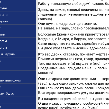
е
Работу, (связанную с обрядом), словно б
аруне
Здесь, на земле, (своим) величием вы и
Лишенные пыли, нетерпеливые дойные ко
спати
(закона).
арутам
Они шумят, когда солнце в зените,
у
На закате, на заре, словно преследовател
Волосатые (жены) криками приветствовал
Агни
Когда вы, о Митра, о Варуна, воспеваете 
богам
Сами выпустите на волю, сделайте набу
богам
Вы двое управляете мыслями вдохновенн
у и Варуне
Кто вас двоих, стараясь, почитает жертва
Приносит жертвы как поэт, хотар, привод
е
Того вы посещаете (и) вкушаете (его) пр
Преданные нам, придите на наши песни,
молитву!
Они натирают вас двоих первыми — жерт
ыжимания сомы
(Вас,) владеющих законом, словно для п
е
Они (приносят) вам двоим песни, (рожд
Благодаря неодолимому духу вы достигли
нам, Ушас
Вы владеете огромной силой, вы достигл
О два мужа, с помощью способностей к
е
вечно юной, возбуждающей (силы).