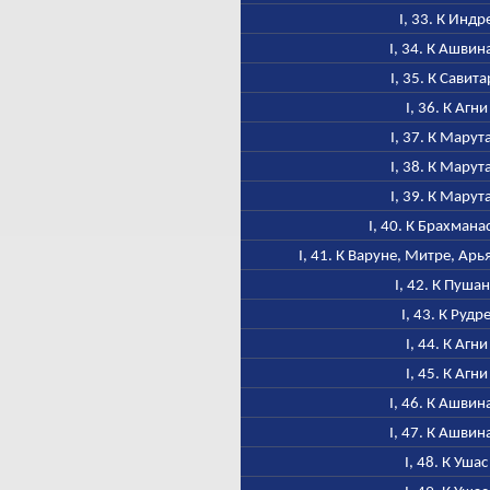
I, 33. К Индр
I, 34. К Ашвин
I, 35. К Савита
I, 36. К Агни
I, 37. К Марут
I, 38. К Марут
I, 39. К Марут
I, 40. К Брахмана
I, 41. К Варуне, Митре, Ар
I, 42. К Пуша
I, 43. К Рудр
I, 44. К Агни
I, 45. К Агни
I, 46. К Ашвин
I, 47. К Ашвин
I, 48. К Ушас