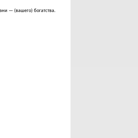
и
ани — (вашего) богатства.