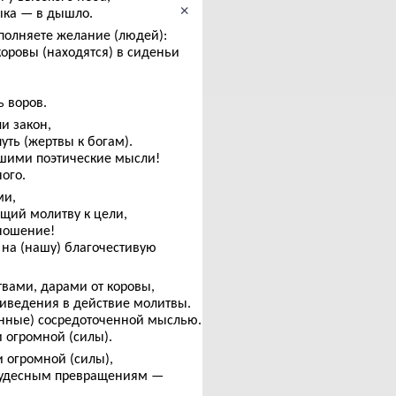
×
ыка — в дышло.
сполняете желание (людей):
ровы (находятся) в сиденьи
ь воров.
и закон,
путь (жертвы к богам).
хшими поэтические мысли!
ого.
ми,
ящий молитву к цели,
иношение!
 на (нашу) благочестивую
вами, дарами от коровы,
риведения в действие молитвы.
енные) сосредоточенной мыслью.
 огромной (силы).
и огромной (силы),
 чудесным превращениям —