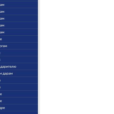
нам
нам
нам
нам
нам
ре
Богам
с
с
у дарителю
ым дарам
и
и
ре
ре
дре