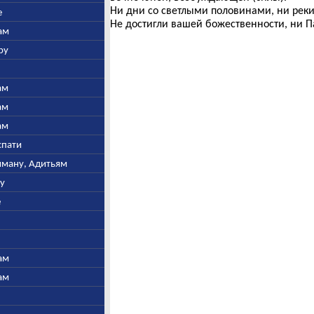
Ни дни со светлыми половинами, ни рек
е
Не достигли вашей божественности, ни П
ам
ру
ам
ам
ам
спати
ьяману, Адитьям
ну
е
ам
ам