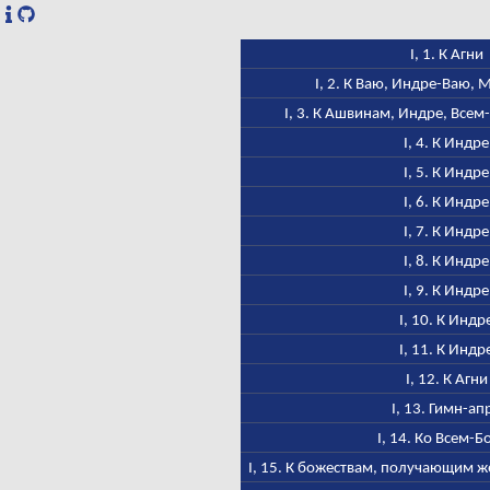
I, 1. К Агни
I, 2. К Ваю, Индре-Ваю,
I, 3. К Ашвинам, Индре, Всем
I, 4. К Индре
I, 5. К Индре
I, 6. К Индре
I, 7. К Индре
I, 8. К Индре
I, 9. К Индре
I, 10. К Индр
I, 11. К Индр
I, 12. К Агни
I, 13. Гимн-ап
I, 14. Ко Всем-Б
I, 15. К божествам, получающим ж