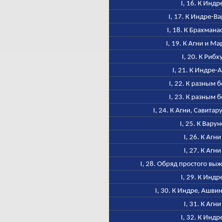
I, 16. К Индр
I, 17. К Индре-В
I, 18. К Брахмана
I, 19. К Агни и М
I, 20. К Рибх
I, 21. К Индре-
I, 22. К разным 
I, 23. К разным 
I, 24. К Агни, Савитар
I, 25. К Варун
I, 26. К Агни
I, 27. К Агни
I, 28. Обряд простого в
I, 29. К Индр
I, 30. К Индре, Ашви
I, 31. К Агни
I, 32. К Индр