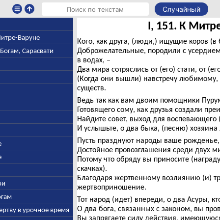
Случайный
I, 151. К Мит
 Митре-Варуне
Кого, как друга, (люди,) ищущие коров (в 
Доброжелательные, породили с усердием
-Богам, Сарасвати
в водах, –
Два мира сотряслись от (его) стати, от (его
(Когда они вышли) навстречу любимому,
существ.
Ведь так как вам двоим помощники Пуру
Готовящего сому, как друзья создали пре
Найдите совет, выход для воспевающего (
И услышьте, о два быка, (песню) хозяин
Пусть празднуют народы ваше рожденье, 
е
Достойное провозглашения среди двух ми
е
Потому что обряду вы приносите (награду
скачках).
Благодаря жертвенному возлиянию (и) тр
ри
жертвоприношение.
огам
Тот народ (идет) впереди, о два Асуры, кт
О два бога, связанных с законом, вы про
ертву в урочное время
Вы запрягаете силу действия, имеющуюся