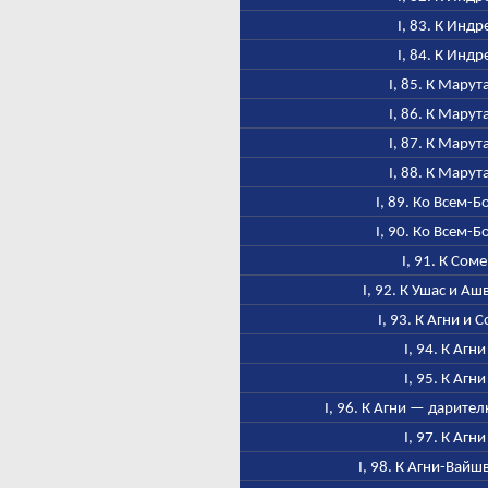
I, 83. К Индр
I, 84. К Индр
I, 85. К Марут
I, 86. К Марут
I, 87. К Марут
I, 88. К Марут
I, 89. Ко Всем-Б
I, 90. Ко Всем-Б
I, 91. К Соме
I, 92. К Ушас и А
I, 93. К Агни и 
I, 94. К Агни
I, 95. К Агни
I, 96. К Агни — дарител
I, 97. К Агни
I, 98. К Агни-Вайш