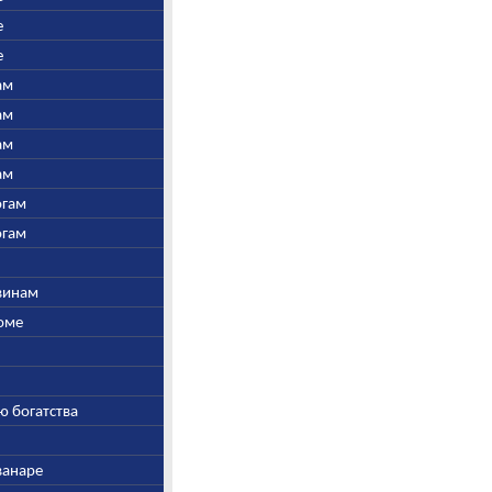
е
е
ам
ам
ам
ам
огам
огам
швинам
Соме
ю богатства
ванаре