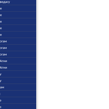
аведасу
ре
ре
ре
ре
ре
Богам
Богам
Богам
 Агни
 Агни
у
у
нам
с
е
е