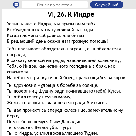
Случайный
VI, 26. К Индре
Услышь нас, о Индра, мы призываем тебя
Возбужденно к захвату великой награды!
Когда племена собрались для битвы,
В решающий день окажи нам грозную помощь!
Тебя призывает обладатель награды, сын обладателя
награды,
К захвату великой награды, наполняющей колесницу,
Тебя, о Индра, как истинного господина в боях, как
спасителя.
На тебя смотрит кулачный боец, сражающийся за коров.
Ты вдохновил мудреца в борьбе за солнце,
Ты поверг ниц Шушну ради почитавшего (тебя) Кутсы.
Ты отбил голову неуязвимому,
Желая совершить славное дело ради Атитхигвы.
Ты дал пронестись вперед колеснице, замечательному
борцу,
Помог борющемуся быку Дашадью.
Ты в союзе с Ветасу убил Тугру,
Ты, о Индра, усилил восхваляющего Туджи.