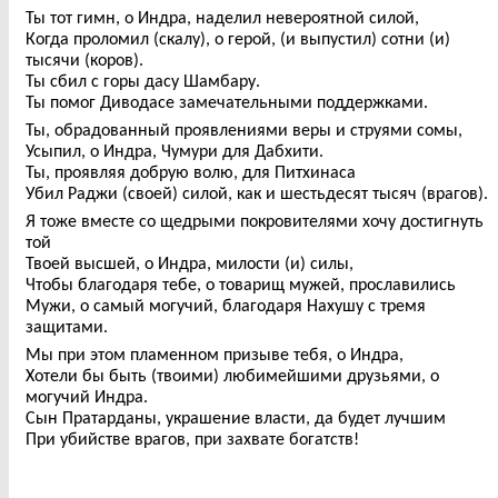
Ты тот гимн, о Индра, наделил невероятной силой,
Когда проломил (скалу), о герой, (и выпустил) сотни (и)
тысячи (коров).
Ты сбил с горы дасу Шамбару.
Ты помог Диводасе замечательными поддержками.
Ты, обрадованный проявлениями веры и струями сомы,
Усыпил, о Индра, Чумури для Дабхити.
Ты, проявляя добрую волю, для Питхинаса
Убил Раджи (своей) силой, как и шестьдесят тысяч (врагов).
Я тоже вместе со щедрыми покровителями хочу достигнуть
той
Твоей высшей, о Индра, милости (и) силы,
Чтобы благодаря тебе, о товарищ мужей, прославились
Мужи, о самый могучий, благодаря Нахушу с тремя
защитами.
Мы при этом пламенном призыве тебя, о Индра,
Хотели бы быть (твоими) любимейшими друзьями, о
могучий Индра.
Сын Пратарданы, украшение власти, да будет лучшим
При убийстве врагов, при захвате богатств!