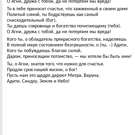
О Агни, дружа с тобой, да не потерпим мы вреда!
То в тебе приносит счастье, что зажженный в своем доме
Политый сомой, ты бодрствуешь как самый
снисходительный (бог).
Ты даешь сокровище и богатство почитающему (тебя).
О Агни, дружа с тобой, да не потерпим мы вреда!
Кого ты, о обладатель прекрасного богатства, наделяешь
В полной мере состоянием безгрешности, о (ты, –) Адити,
Кого ты побуждаешь благою силой,
Даром, приносящим потомство, — мы хотели бы быть ими!
Ты, о Агни, знаток того, что нужно для счастья.
Продли срок нашей жизни, о бог!
Пусть нам это щедро даруют Митра, Варуна,
Адити, Синдху, Земля и Небо!