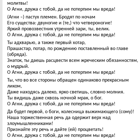
молитвы!
О Агни, дружа с тобой, да не потерпим мы вреда!
(Агни –) пастух племен. Бродят по ночам
Его существа: двуногие и (те,) что четвероногие!
Яркий провозвестник утренней зари, ты, велик.
О Агни, дружа с тобой, да не потерпим мы вреда!
Ты адхварью, а также первый хотар,
Прашастар, потар, по рождению поставленный во главе
(обряда).
Знаток, ты даешь расцвести всем жреческим обязанностям,
о мудрый.
О Агни, дружа с тобой, да не потерпим мы вреда!
Ты, что во все стороны обращен одинаково прекрасным
ликом,
Даже находясь далеко, ярко светишь, словно молния.
Ты видишь даже сквозь ночной мрак, о бог.
О Агни, дружа с тобой, да не потерпим мы вреда!
Да будет первой, о боги, колесница выжимающего (сому)!
Наша торжественная речь да одержит верх над
злоумышленниками!
Признайте эту речь и дайте (ей) процветать!
О Агни, дружа с тобой, да не потерпим мы вреда!