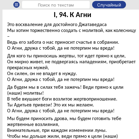
Случайный
I, 94. К Агни
Это восхваление для достойного Джатаведаса
Мы хотим торжественно создать с молитвой, как колесницу
–
Ведь его забота о нас приносит счастье в собрании.
О Агни, дружа с тобой, да не потерпим мы вреда!
Для кого ты приносишь жертвы, тот идет прямо к цели,
Он мирно живет, не подвергаясь нападениям, приобретает
прекрасных мужей,
Он силен, он не впадет в нужду.
О Агни, дружа с тобой, да не потерпим мы вреда!
Да будем мы в силах тебя зажечь! Веди прямо к цели
(наши) молитвы!
В тебе вкушают боги возлитое жертвоприношение.
Ты Адитьев привези! Это их мы желаем.
О Агни, дружа с тобой, да не потерпим мы вреда!
Мы будем приносить дрова, мы будем готовить тебе
жертвенные возлияния,
Внимательные, при каждом изменении луны.
Чтобы мы дольше жили, веди прямо к цели (наши)