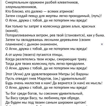
Смертельным оружием разбей клеветников,
злоумышленников,
Кто близко, кто далеко — всяких атринов!
Затем создай певцу для жертвы легко проходимый, (путь)!
О Агни, дружа с тобой, да не потерпим мы вреда!
Как только ты запряг в колесницу двоих алых, красных
(коней),
Поторапливаемых ветром, рев твой (становится), как у быка.
Затем ты овладеваешь лесными деревьями (своим
×
пламенем) с дымом-знаменем,
О Агни, дружа с тобой, да не потерпим мы вреда!
А от шума (твоего) пугаются птицы,
Когда разлетелись твои искры, сжирающие траву.
Тогда для твоих колесниц путь легко преодолим.
О Агни, дружа с тобой, да не потерпим мы вреда!
Этот (Агни) для удовлетворения Митры (и) Варуны
Пусть отведет гнев Марутов, (он,) удивительный!
Будь очень милостив к нам! Да вернется (к нам) их мысль!
О Агни, дружа с тобой, да не потерпим мы вреда!
Ты бог среди богов, ты союзник удивительный,
Ты Васу среди Васу, ты любимец при обряде.
Да будем мы под твоим самым широким щитом!