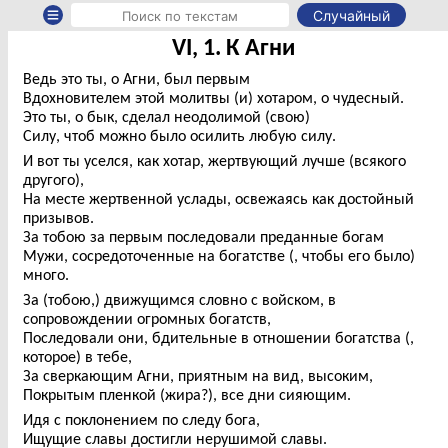
Случайный
VI, 1. К Агни
Ведь это ты, о Агни, был первым
Вдохновителем этой молитвы (и) хотаром, о чудесный.
Это ты, о бык, сделал неодолимой (свою)
Силу, чтоб можно было осилить любую силу.
И вот ты уселся, как хотар, жертвующий лучше (всякого
другого),
На месте жертвенной услады, освежаясь как достойный
призывов.
За тобою за первым последовали преданные богам
Мужи, сосредоточенные на богатстве (, чтобы его было)
много.
За (тобою,) движущимся словно с войском, в
сопровождении огромных богатств,
Последовали они, бдительные в отношении богатства (,
которое) в тебе,
За сверкающим Агни, приятным на вид, высоким,
Покрытым пленкой (жира?), все дни сияющим.
Идя с поклонением по следу бога,
Ищущие славы достигли нерушимой славы.