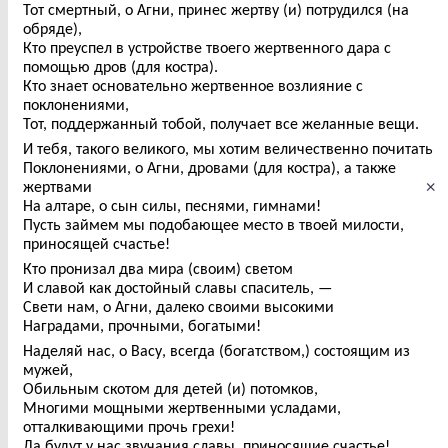
Тот смертный, о Агни, принес жертву (и) потрудился (на
обряде),
Кто преуспел в устройстве твоего жертвенного дара с
помощью дров (для костра).
Кто знает основательно жертвенное возлияние с
поклонениями,
Тот, поддержанный тобой, получает все желанные вещи.
И тебя, такого великого, мы хотим величественно почитать
Поклонениями, о Агни, дровами (для костра), а также
×
жертвами
На алтаре, о сын силы, песнями, гимнами!
Пусть займем мы подобающее место в твоей милости,
приносящей счастье!
Кто пронизал два мира (своим) светом
И славой как достойный славы спаситель, —
Свети нам, о Агни, далеко своими высокими
Наградами, прочными, богатыми!
Наделяй нас, о Васу, всегда (богатством,) состоящим из
мужей,
Обильным скотом для детей (и) потомков,
Многими мощными жертвенными усладами,
отталкивающими прочь грехи!
Да будут у нас звучания славы, приносящие счастье!