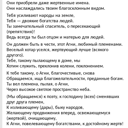
Они приобрели даже жертвенные имена.
Они наслаждались твоим благосклонным видом.
Тебя усиливают народы на земле,
Тебя — двоякие богатства людей.
Ты замечательный спаситель, о пересекающий
(препятствия)!
Ведь всегда ты был отцом и матерью для людей.
Он должен быть в чести, этот Агни, любимый племенами.
Веселый хотар уселся, жертвующий лучше (всякого
другого).
Тебе, такому пылающему в доме, мы
Хотим служить, преклонив колени, поклонением.
К тебе такому, о Агни, благочестивые, снова
Обращаемся, ища благожелательности, преданные богам.
Ты вел племена, пылая, о Агни,
Через высокое светлое пространство неба.
(Мы обращаемся) к поэту, к господину (всех) сменявших
друг друга племен,
К изливающему (дары), быку народов,
Желающему продвижения вперед, освежающемуся
(жертвой), очищающему,
К Агни, повелевающему богатствами, к достойному жертв!