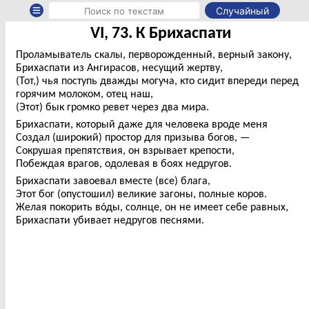
Случайный
VI, 73. К Брихаспати
Проламыватель скалы, перворожденный, верный закону,
Брихаспати из Ангирасов, несущий жертву,
(Тот,) чья поступь дважды могуча, кто сидит впереди перед
горячим молоком, отец наш,
(Этот) бык громко ревет через два мира.
Брихаспати, который даже для человека вроде меня
Создал (широкий) простор для призыва богов, —
Сокрушая препятствия, он взрывает крепости,
Побеждая врагов, одолевая в боях недругов.
Брихаспати завоевал вместе (все) блага,
Этот бог (опустошил) великие загоны, полные коров.
Желая покорить вóды, солнце, он не имеет себе равных,
Брихаспати убивает недругов песнями.