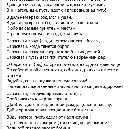
Дающий счастье, пылающий, с целыми мужами,
Внимательный, пусть идет он впереди, зная путь!
В дальнем краю родился Пушан,
В дальнем краю неба, в дальнем краю земли.
К обоим самым приятным местам
Странствует он туда и сюда, зная путь.
Сарасвати зовут (люди,) стремящиеся к богам,
Сарасвати, когда тянется обряд.
Сарасвати позвали свершители благих деяний,
Сарасвати пусть даст почитателю избранный дар!
О Сарасвати, (ты,) которая приехала на одной колеснице
По собственной склонности, о богиня, радуясь вместе с
отцами,
Радуйся, сев на эту жертвенную солому!
Надели нас жертвенными усладами, дающими здоровье!
Сарасвати, которую призывают отцы,
Приближаясь к жертве справа,
(Дай) тут долю в жертвенной усладе ценой в тысячу,
Дай жертвователям процветание богатства!
Во́ды-матери пусть сделают нас чистыми!
Пусть очистят нас жиром (эти) очищающие жиром!
Ведь всё грязное увозят богини,