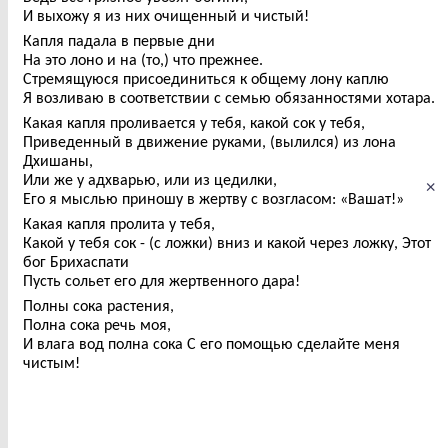
И выхожу я из них очищенный и чистый!
Капля падала в первые дни
На это лоно и на (то,) что прежнее.
Стремящуюся присоединиться к общему лону каплю
Я возливаю в соответствии с семью обязанностями хотара.
Какая капля проливается у тебя, какой сок у тебя,
Приведенный в движение руками, (вылился) из лона
Дхишаны,
Или же у адхварью, или из цедилки,
×
Его я мыслью приношу в жертву с возгласом: «Вашат!»
Какая капля пролита у тебя,
Какой у тебя сок - (с ложки) вниз и какой через ложку, Этот
бог Брихаспати
Пусть сольет его для жертвенного дара!
Полны сока растения,
Полна сока речь моя,
И влага вод полна сока С его помощью сделайте меня
чистым!