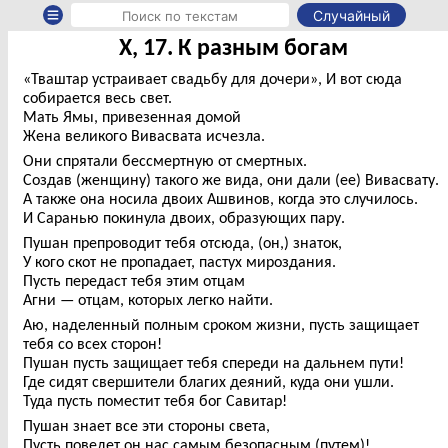
Случайный
X, 17. К разным богам
«Тваштар устраивает свадьбу для дочери», И вот сюда
собирается весь свет.
Мать Ямы, привезенная домой
Жена великого Вивасвата исчезла.
Они спрятали бессмертную от смертных.
Создав (женщину) такого же вида, они дали (ее) Вивасвату.
А также она носила двоих Ашвинов, когда это случилось.
И Саранью покинула двоих, образующих пару.
Пушан препроводит тебя отсюда, (он,) знаток,
У кого скот не пропадает, пастух мироздания.
Пусть передаст тебя этим отцам
Агни — отцам, которых легко найти.
Аю, наделенный полным сроком жизни, пусть защищает
тебя со всех сторон!
Пушан пусть защищает тебя спереди на дальнем пути!
Где сидят свершители благих деяний, куда они ушли.
Туда пусть поместит тебя бог Савитар!
Пушан знает все эти стороны света,
Пусть поведет он нас самым безопасным (путем)!