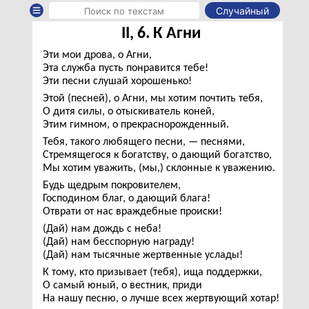
Случайный
II, 6. К Агни
Эти мои дрова, о Агни,
Эта служба пусть понравится тебе!
Эти песни слушай хорошенько!
Этой (песней), о Агни, мы хотим почтить тебя,
О дитя силы, о отыскиватель коней,
Этим гимном, о прекраснорожденный.
Тебя, такого любящего песни, — песнями,
Стремящегося к богатству, о дающий богатство,
Мы хотим уважить, (мы,) склонные к уважению.
Будь щедрым покровителем,
Господином благ, о дающий блага!
Отврати от нас враждебные происки!
(Дай) нам дождь с неба!
(Дай) нам бесспорную награду!
(Дай) нам тысячные жертвенные услады!
К тому, кто призывает (тебя), ища поддержки,
О самый юный, о вестник, приди
На нашу песню, о лучше всех жертвующий хотар!