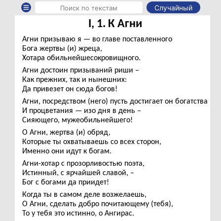
Случайный
I, 1. К Агни
Агни призываю я — во главе поставленного
Бога жертвы (и) жреца,
Хотара обильнейшесокровищного.
Агни достоин призываний риши –
Как прежних, так и нынешних:
Да привезет он сюда богов!
Агни, посредством (него) пусть достигает он богатства
И процветания — изо дня в день –
Сияющего, мужеобильнейшего!
О Агни, жертва (и) обряд,
Которые ты охватываешь со всех сторон,
Именно они идут к богам.
Агни-хотар с прозорливостью поэта,
Истинный, с ярчайшей славой, –
Бог с богами да приидет!
Когда ты в самом деле возжелаешь,
О Агни, сделать добро почитающему (тебя),
То у тебя это истинно, о Ангирас.